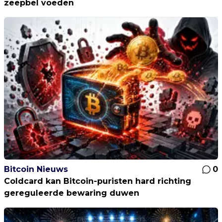
zeepbel voeden
Bitcoin Nieuws
0
Coldcard kan Bitcoin-puristen hard richting
gereguleerde bewaring duwen