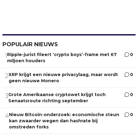
POPULAIR NIEUWS
Ripple-jurist fileert ‘crypto boys’-frame met 67
0
1
miljoen houders
XRP krijgt een nieuwe privacylaag, maar wordt
0
2
geen nieuwe Monero
Grote Amerikaanse cryptowet krijgt toch
0
3
Senaatsroute richting september
Nieuw Bitcoin-onderzoek: economische steun
0
4
kan zwaarder wegen dan hashrate bij
omstreden forks