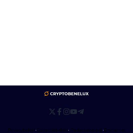
Privacybeleid
•
Correctiebeleid
•
Redactiebeleid
•
Disclaimer