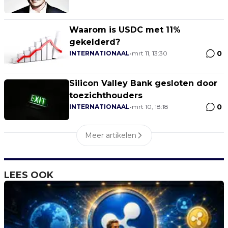
Waarom is USDC met 11%
gekelderd?
0
INTERNATIONAAL
•
mrt 11, 13:30
Silicon Valley Bank gesloten door
toezichthouders
0
INTERNATIONAAL
•
mrt 10, 18:18
Meer artikelen
LEES OOK