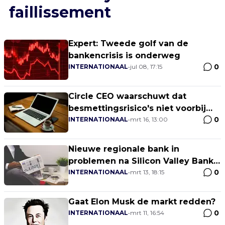
faillissement
Expert: Tweede golf van de
bankencrisis is onderweg
0
INTERNATIONAAL
•
jul 08, 17:15
Circle CEO waarschuwt dat
besmettingsrisico's niet voorbij
0
zijn na USDC-depeg
INTERNATIONAAL
•
mrt 16, 13:00
Nieuwe regionale bank in
problemen na Silicon Valley Bank,
0
aldus insider
INTERNATIONAAL
•
mrt 13, 18:15
Gaat Elon Musk de markt redden?
0
INTERNATIONAAL
•
mrt 11, 16:54