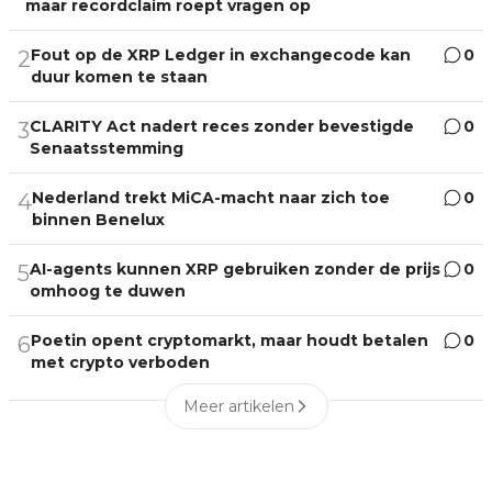
maar recordclaim roept vragen op
Fout op de XRP Ledger in exchangecode kan
0
2
duur komen te staan
CLARITY Act nadert reces zonder bevestigde
0
3
Senaatsstemming
Nederland trekt MiCA-macht naar zich toe
0
4
binnen Benelux
AI-agents kunnen XRP gebruiken zonder de prijs
0
5
omhoog te duwen
Poetin opent cryptomarkt, maar houdt betalen
0
6
met crypto verboden
Meer artikelen