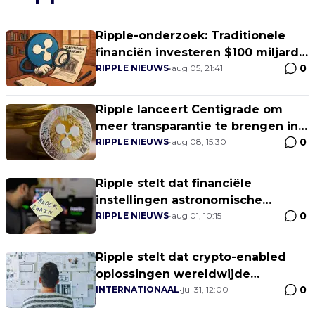
Ripple-onderzoek: Traditionele
financiën investeren $100 miljard
0
in blockchain van 2020 tot 2024
RIPPLE NIEUWS
•
aug 05, 21:41
Ripple lanceert Centigrade om
meer transparantie te brengen in
0
de carbon markten
RIPPLE NIEUWS
•
aug 08, 15:30
Ripple stelt dat financiële
instellingen astronomische
0
bedragen kunnen besparen met
RIPPLE NIEUWS
•
aug 01, 10:15
blockchain
Ripple stelt dat crypto-enabled
oplossingen wereldwijde
0
betalingen zullen revolutioneren
INTERNATIONAAL
•
jul 31, 12:00