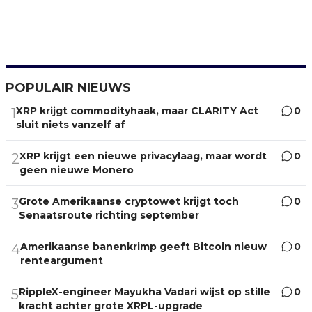
POPULAIR NIEUWS
XRP krijgt commodityhaak, maar CLARITY Act
0
1
sluit niets vanzelf af
XRP krijgt een nieuwe privacylaag, maar wordt
0
2
geen nieuwe Monero
Grote Amerikaanse cryptowet krijgt toch
0
3
Senaatsroute richting september
Amerikaanse banenkrimp geeft Bitcoin nieuw
0
4
renteargument
RippleX-engineer Mayukha Vadari wijst op stille
0
5
kracht achter grote XRPL-upgrade