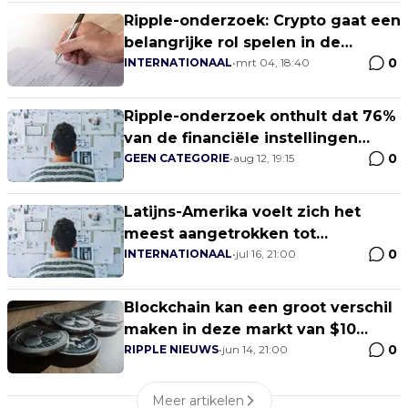
Ripple-onderzoek: Crypto gaat een
belangrijke rol spelen in de
0
betalingsindustrie
INTERNATIONAAL
•
mrt 04, 18:40
Ripple-onderzoek onthult dat 76%
van de financiële instellingen
0
verwacht tegen 2025 crypto te
GEEN CATEGORIE
•
aug 12, 19:15
gebruiken
Latijns-Amerika voelt zich het
meest aangetrokken tot
0
cryptocurrencies, terwijl Europa
INTERNATIONAAL
•
jul 16, 21:00
achterblijft
Blockchain kan een groot verschil
maken in deze markt van $10
0
biljoen, aldus Ripple
RIPPLE NIEUWS
•
jun 14, 21:00
Meer artikelen