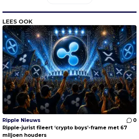
LEES OOK
Ripple Nieuws
0
Ripple-jurist fileert ‘crypto boys’-frame met 67
miljoen houders