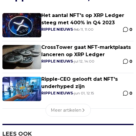
Het aantal NFT's op XRP Ledger
steeg met 400% in Q4 2023
0
RIPPLE NIEUWS
•
feb 11, 11:00
CrossTower gaat NFT-marktplaats
lanceren op XRP Ledger
0
RIPPLE NIEUWS
•
jul 12, 14:00
Ripple-CEO gelooft dat NFT's
underhyped zijn
0
RIPPLE NIEUWS
•
jun 01, 12:15
Meer artikelen
LEES OOK