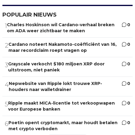
POPULAIR NIEUWS
Charles Hoskinson wil Cardano-verhaal breken
0
1
om ADA weer zichtbaar te maken
Cardano noteert Nakamoto-coëfficiënt van 16,
0
2
maar recordclaim roept vragen op
Grayscale verkocht $180 miljoen XRP door
0
3
uitstroom, niet paniek
Nepwebsite van Ripple lokt trouwe XRP-
0
4
houders naar walletdrainer
Ripple maakt MiCA-licentie tot verkoopwapen
0
5
voor Europese banken
Poetin opent cryptomarkt, maar houdt betalen
0
6
met crypto verboden