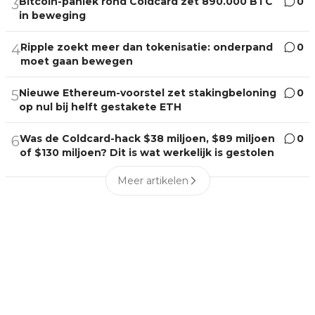
Bitcoin-paniek rond Coldcard zet 890.000 BTC
0
3
in beweging
Ripple zoekt meer dan tokenisatie: onderpand
0
4
moet gaan bewegen
Nieuwe Ethereum-voorstel zet stakingbeloning
0
5
op nul bij helft gestakete ETH
Was de Coldcard-hack $38 miljoen, $89 miljoen
0
6
of $130 miljoen? Dit is wat werkelijk is gestolen
Meer artikelen