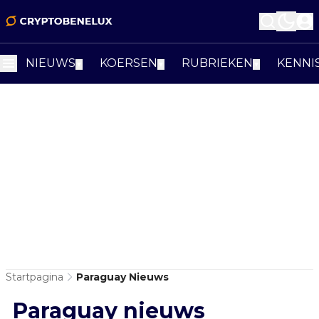
NIEUWS
KOERSEN
RUBRIEKEN
KENNI
▼
▼
▼
Startpagina
Paraguay Nieuws
Paraguay nieuws