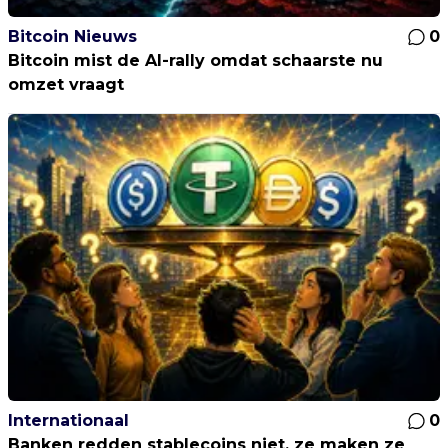
Bitcoin Nieuws
0
Bitcoin mist de AI-rally omdat schaarste nu
omzet vraagt
Internationaal
0
Banken redden stablecoins niet, ze maken ze