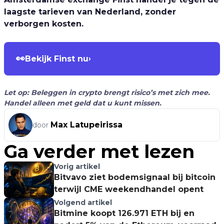
laagste tarieven van Nederland, zonder
verborgen kosten.
👀
Bekijk Finst nu
›
Let op: Beleggen in crypto brengt risico’s met zich mee.
Handel alleen met geld dat u kunt missen.
Max Latupeirissa
door
Ga verder met lezen
Vorig artikel
Bitvavo ziet bodemsignaal bij bitcoin
terwijl CME weekendhandel opent
Volgend artikel
Bitmine koopt 126.971 ETH bij en