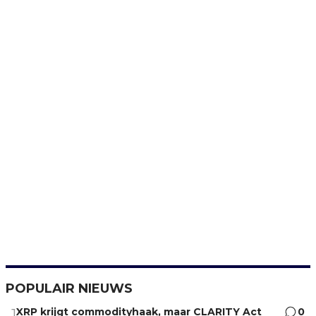
POPULAIR NIEUWS
XRP krijgt commodityhaak, maar CLARITY Act
0
1