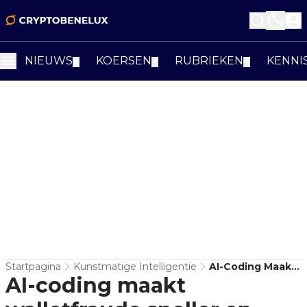
NIEUWS
KOERSEN
RUBRIEKEN
KENNI
▼
▼
▼
Startpagina
Kunstmatige Intelligentie
AI-Coding Maakt
AI-coding maakt
Walletfraude
Sneller En