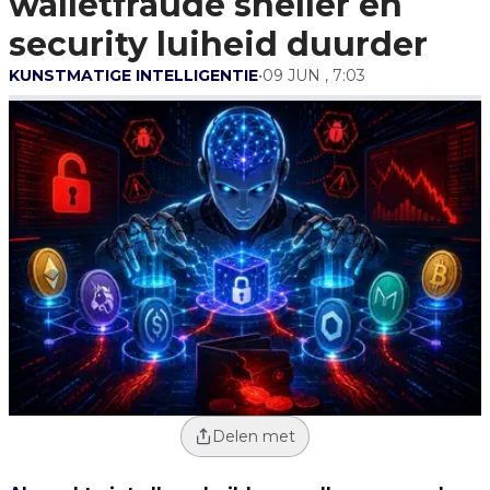
walletfraude sneller en
Security Luiheid
Duurder
security luiheid duurder
KUNSTMATIGE INTELLIGENTIE
•
09 JUN , 7:03
Delen met