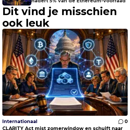
nadert 5% van de Ethereum-voorraad
Dit vind je misschien
ook leuk
Internationaal
0
CLARITY Act mist zomerwindow en schuift naar