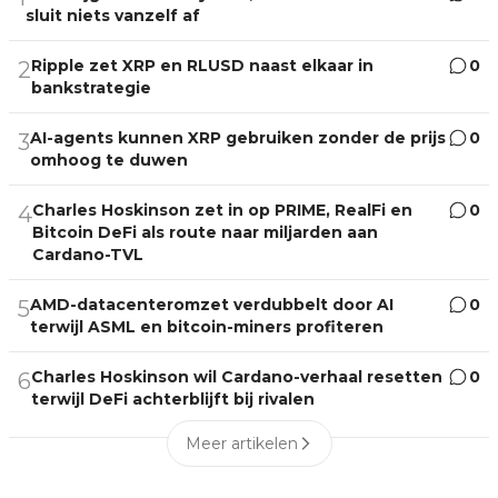
sluit niets vanzelf af
Ripple zet XRP en RLUSD naast elkaar in
0
2
bankstrategie
AI-agents kunnen XRP gebruiken zonder de prijs
0
3
omhoog te duwen
Charles Hoskinson zet in op PRIME, RealFi en
0
4
Bitcoin DeFi als route naar miljarden aan
Cardano-TVL
AMD-datacenteromzet verdubbelt door AI
0
5
terwijl ASML en bitcoin-miners profiteren
Charles Hoskinson wil Cardano-verhaal resetten
0
6
terwijl DeFi achterblijft bij rivalen
Meer artikelen