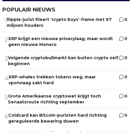
POPULAIR NIEUWS
Ripple-jurist fileert ‘crypto boys’-frame met 67
0
1
miljoen houders
XRP krijgt een nieuwe privacylaag, maar wordt
0
2
geen nieuwe Monero
Volgende cryptobullmarkt kan buiten crypto zelf
0
3
beginnen
XRP-whales trekken tokens weg, maar
0
4
spotvraag zakt hard
Grote Amerikaanse cryptowet krijgt toch
0
5
Senaatsroute richting september
Coldcard kan Bitcoin-puristen hard richting
0
6
gereguleerde bewaring duwen