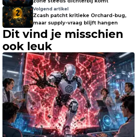
zone steeds dichterbij komt
Volgend artikel
Zcash patcht kritieke Orchard-bug,
maar supply-vraag blijft hangen
Dit vind je misschien
ook leuk