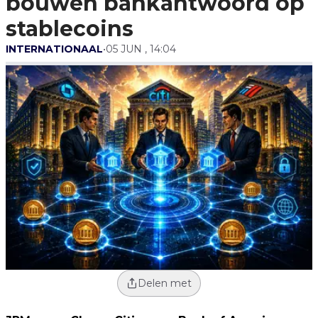
bouwen bankantwoord op
stablecoins
INTERNATIONAAL
•
05 JUN , 14:04
Delen met