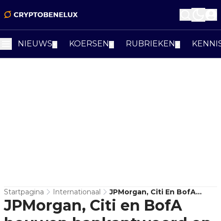
NIEUWS
KOERSEN
RUBRIEKEN
KENNI
▼
▼
▼
Startpagina
Internationaal
JPMorgan, Citi En BofA
JPMorgan, Citi en BofA
Bouwen Bankantwoord Op
Stablecoins