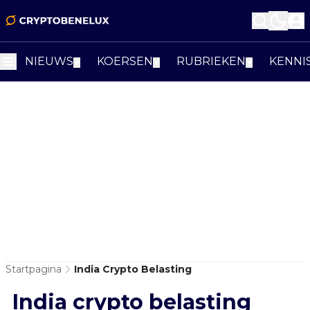
NIEUWS
KOERSEN
RUBRIEKEN
KENNI
▼
▼
▼
Startpagina
India Crypto Belasting
India crypto belasting