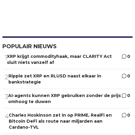
POPULAIR NIEUWS
XRP krijgt commodityhaak, maar CLARITY Act
0
1
sluit niets vanzelf af
Ripple zet XRP en RLUSD naast elkaar in
0
2
bankstrategie
AI-agents kunnen XRP gebruiken zonder de prijs
0
3
omhoog te duwen
Charles Hoskinson zet in op PRIME, RealFi en
0
4
Bitcoin DeFi als route naar miljarden aan
Cardano-TVL