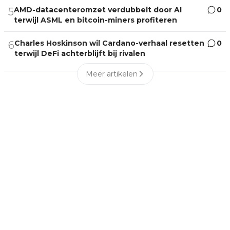
AMD-datacenteromzet verdubbelt door AI
0
5
terwijl ASML en bitcoin-miners profiteren
Charles Hoskinson wil Cardano-verhaal resetten
0
6
terwijl DeFi achterblijft bij rivalen
Meer artikelen