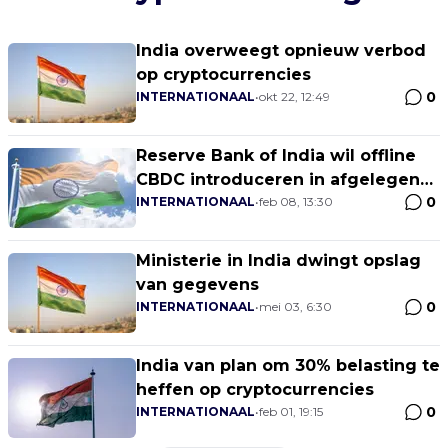
India overweegt opnieuw verbod
op cryptocurrencies
0
INTERNATIONAAL
•
okt 22, 12:49
Reserve Bank of India wil offline
CBDC introduceren in afgelegen
0
gebieden
INTERNATIONAAL
•
feb 08, 13:30
Ministerie in India dwingt opslag
van gegevens
0
INTERNATIONAAL
•
mei 03, 6:30
India van plan om 30% belasting te
heffen op cryptocurrencies
0
INTERNATIONAAL
•
feb 01, 19:15