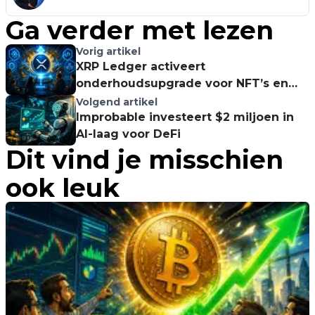
Ga verder met lezen
Vorig artikel
XRP Ledger activeert
onderhoudsupgrade voor NFT’s en
lending
Volgend artikel
Improbable investeert $2 miljoen in
AI-laag voor DeFi
Dit vind je misschien
ook leuk