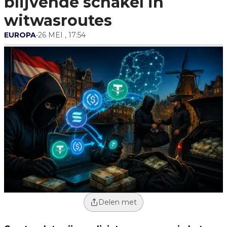
blijvende schakel in
witwasroutes
EUROPA
•
26 MEI , 17:54
Delen met