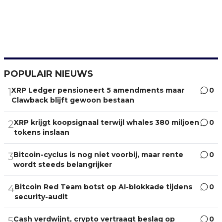
POPULAIR NIEUWS
XRP Ledger pensioneert 5 amendments maar
0
1
Clawback blijft gewoon bestaan
XRP krijgt koopsignaal terwijl whales 380 miljoen
0
2
tokens inslaan
Bitcoin-cyclus is nog niet voorbij, maar rente
0
3
wordt steeds belangrijker
Bitcoin Red Team botst op AI-blokkade tijdens
0
4
security-audit
Cash verdwijnt, crypto vertraagt beslag op
0
5