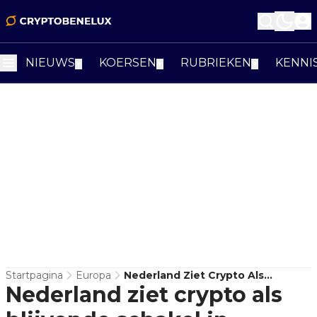
NIEUWS
KOERSEN
RUBRIEKEN
KENNI
▼
▼
▼
Startpagina
Europa
Nederland Ziet Crypto Als
Nederland ziet crypto als
Blijvende Schakel In
Witwasroutes