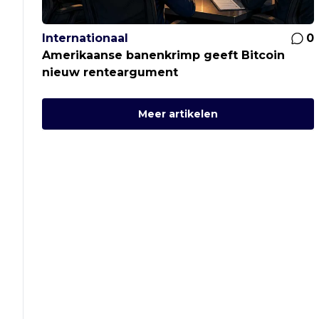
Internationaal
0
Amerikaanse banenkrimp geeft Bitcoin
nieuw renteargument
Meer artikelen