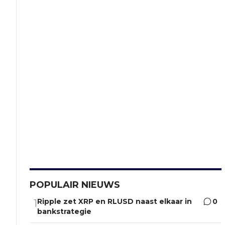
POPULAIR NIEUWS
Ripple zet XRP en RLUSD naast elkaar in
0
1
bankstrategie