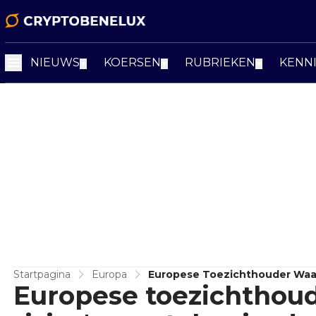
NIEUWS
KOERSEN
RUBRIEKEN
KENN
▼
▼
▼
Startpagina
Europa
Europese Toezichthouder Waar
Europese toezichthou