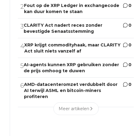
Fout op de XRP Ledger in exchangecode
0
2
kan duur komen te staan
CLARITY Act nadert reces zonder
0
3
bevestigde Senaatsstemming
XRP krijgt commodityhaak, maar CLARITY
0
4
Act sluit niets vanzelf af
AI-agents kunnen XRP gebruiken zonder
0
5
de prijs omhoog te duwen
AMD-datacenteromzet verdubbelt door
0
6
AI terwijl ASML en bitcoin-miners
profiteren
Meer artikelen