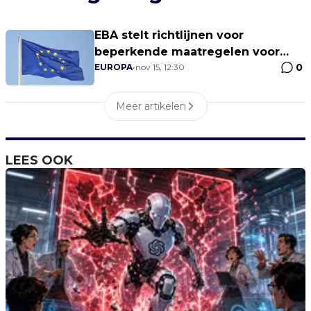
EBA stelt richtlijnen voor
beperkende maatregelen voor
0
crypto-dienstverleners vast
EUROPA
•
nov 15, 12:30
Meer artikelen
LEES OOK