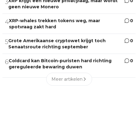
XRP krijgt een nieuwe privacylaag, maar wordt
0
3
geen nieuwe Monero
XRP-whales trekken tokens weg, maar
0
4
spotvraag zakt hard
Grote Amerikaanse cryptowet krijgt toch
0
5
Senaatsroute richting september
Coldcard kan Bitcoin-puristen hard richting
0
6
gereguleerde bewaring duwen
Meer artikelen