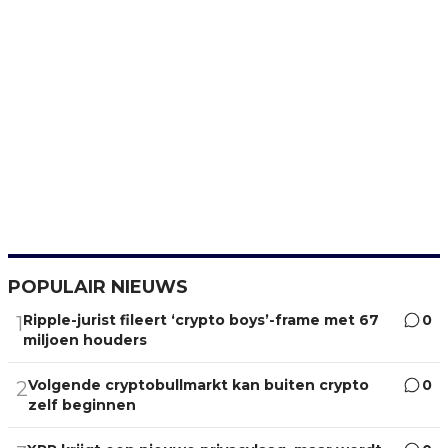
POPULAIR NIEUWS
Ripple-jurist fileert ‘crypto boys’-frame met 67
0
1
miljoen houders
Volgende cryptobullmarkt kan buiten crypto
0
2
zelf beginnen