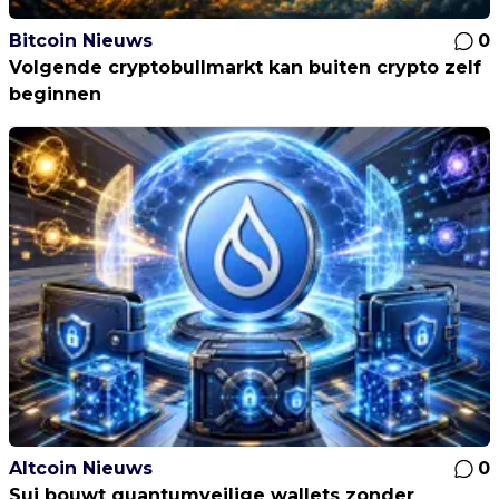
Bitcoin Nieuws
0
Volgende cryptobullmarkt kan buiten crypto zelf
beginnen
Altcoin Nieuws
0
Sui bouwt quantumveilige wallets zonder