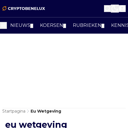
NIEUWS
KOERSEN
RUBRIEKEN
KENNI
▼
▼
▼
Startpagina
Eu Wetgeving
eu wetgeving