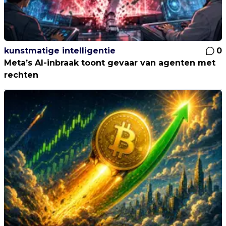
kunstmatige intelligentie
0
Meta’s AI-inbraak toont gevaar van agenten met
rechten