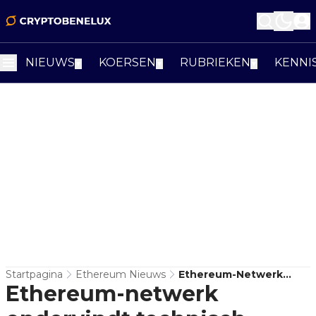
NIEUWS
KOERSEN
RUBRIEKEN
KENNI
▼
▼
▼
Startpagina
Ethereum Nieuws
Ethereum-Netwerk
Ethereum-netwerk
Ondervindt Technisch
Probleem