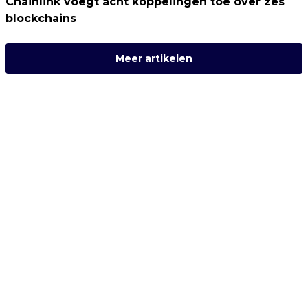
Chainlink voegt acht koppelingen toe over zes
blockchains
Meer artikelen