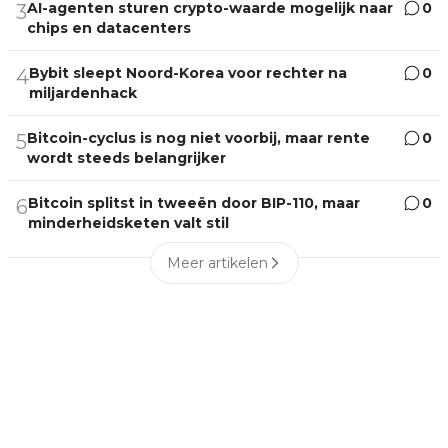
AI-agenten sturen crypto-waarde mogelijk naar
0
3
chips en datacenters
Bybit sleept Noord-Korea voor rechter na
0
4
miljardenhack
Bitcoin-cyclus is nog niet voorbij, maar rente
0
5
wordt steeds belangrijker
Bitcoin splitst in tweeën door BIP-110, maar
0
6
minderheidsketen valt stil
Meer artikelen