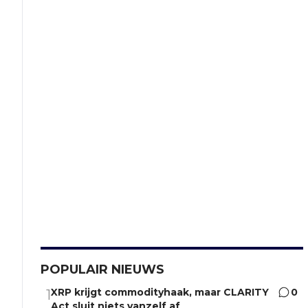
POPULAIR NIEUWS
XRP krijgt commodityhaak, maar CLARITY
0
1
Act sluit niets vanzelf af