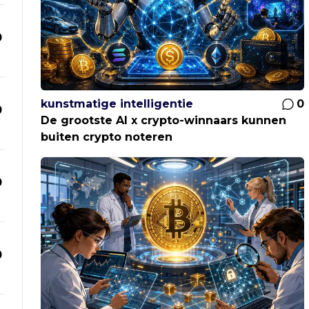
0
kunstmatige intelligentie
0
0
De grootste AI x crypto-winnaars kunnen
buiten crypto noteren
0
0