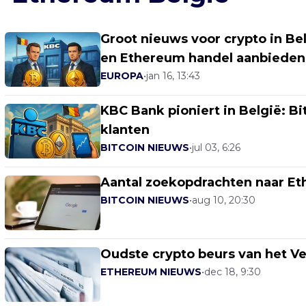
Groot nieuws voor crypto in Be
en Ethereum handel aanbieden
EUROPA
•
jan 16, 13:43
KBC Bank pioniert in België: Bi
klanten
BITCOIN NIEUWS
•
jul 03, 6:26
Aantal zoekopdrachten naar Eth
BITCOIN NIEUWS
•
aug 10, 20:30
Oudste crypto beurs van het Ve
ETHEREUM NIEUWS
•
dec 18, 9:30