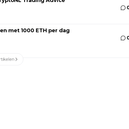
ryptoNL Trading Advice
len met 1000 ETH per dag
tikelen