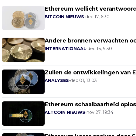
Ethereum wellicht verantwoorde
BITCOIN NIEUWS
•
dec 17, 6:30
Andere bronnen verwachten o
INTERNATIONAAL
•
dec 16, 9:30
Zullen de ontwikkelingen van 
ANALYSES
•
dec 01, 13:03
Ethereum schaalbaarheid oploss
ALTCOIN NIEUWS
•
nov 27, 19:34