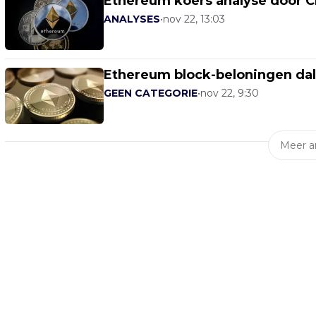
Ethereum koers analyse door C
ANALYSES
•
nov 22, 13:03
Ethereum block-beloningen da
GEEN CATEGORIE
•
nov 22, 9:30
Meer ar