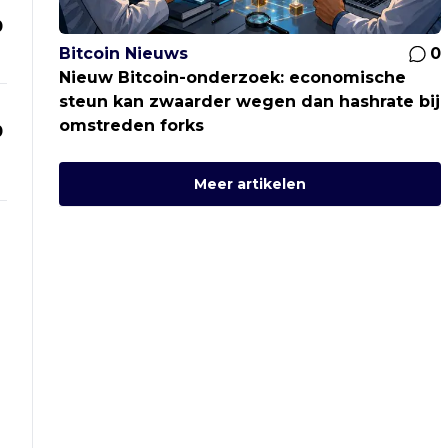
0
Bitcoin Nieuws
0
Nieuw Bitcoin-onderzoek: economische
steun kan zwaarder wegen dan hashrate bij
omstreden forks
0
Meer artikelen