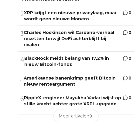
XRP krijgt een nieuwe privacylaag, maar
0
2
wordt geen nieuwe Monero
Charles Hoskinson wil Cardano-verhaal
0
3
resetten terwijl DeFi achterblijft bij
rivalen
BlackRock meldt belang van 17,2% in
0
4
nieuw Bitcoin-fonds
Amerikaanse banenkrimp geeft Bitcoin
0
5
nieuw renteargument
RippleX-engineer Mayukha Vadari wijst op
0
6
stille kracht achter grote XRPL-upgrade
Meer artikelen