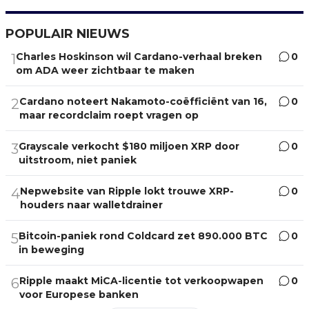
POPULAIR NIEUWS
Charles Hoskinson wil Cardano-verhaal breken
0
1
om ADA weer zichtbaar te maken
Cardano noteert Nakamoto-coëfficiënt van 16,
0
2
maar recordclaim roept vragen op
Grayscale verkocht $180 miljoen XRP door
0
3
uitstroom, niet paniek
Nepwebsite van Ripple lokt trouwe XRP-
0
4
houders naar walletdrainer
Bitcoin-paniek rond Coldcard zet 890.000 BTC
0
5
in beweging
Ripple maakt MiCA-licentie tot verkoopwapen
0
6
voor Europese banken