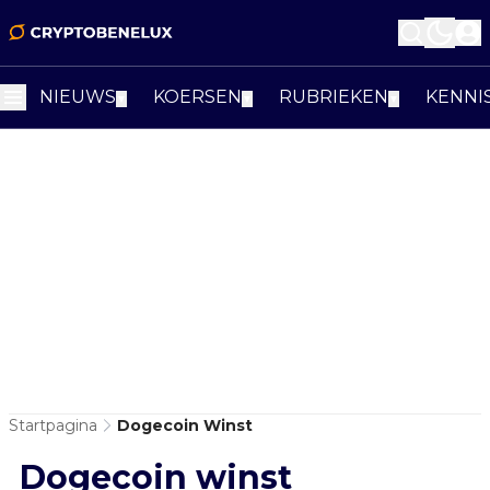
NIEUWS
KOERSEN
RUBRIEKEN
KENNI
▼
▼
▼
Startpagina
Dogecoin Winst
Dogecoin winst