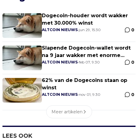
Dogecoin-houder wordt wakker
met 30.000% winst
0
ALTCOIN NIEUWS
•
jun 29, 15:30
Slapende Dogecoin-wallet wordt
na 9 jaar wakker met enorme
0
winst
ALTCOIN NIEUWS
•
feb 07, 9:30
62% van de Dogecoins staan op
winst
0
ALTCOIN NIEUWS
•
nov 01, 9:30
Meer artikelen
LEES OOK