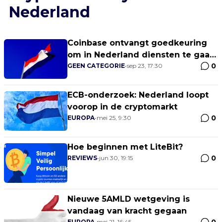
Nederland
Coinbase ontvangt goedkeuring
om in Nederland diensten te gaan
0
leveren
GEEN CATEGORIE
•
sep 23, 17:30
ECB-onderzoek: Nederland loopt
voorop in de cryptomarkt
0
EUROPA
•
mei 25, 9:30
Hoe beginnen met LiteBit?
0
REVIEWS
•
jun 30, 19:15
Nieuwe 5AMLD wetgeving is
vandaag van kracht gegaan
EUROPA
•
mei 21, 16:45