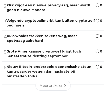
XRP krijgt een nieuwe privacylaag, maar wordt
0
2
geen nieuwe Monero
Volgende cryptobullmarkt kan buiten crypto zelf
0
3
beginnen
XRP-whales trekken tokens weg, maar
0
4
spotvraag zakt hard
Grote Amerikaanse cryptowet krijgt toch
0
5
Senaatsroute richting september
Nieuw Bitcoin-onderzoek: economische steun
0
6
kan zwaarder wegen dan hashrate bij
omstreden forks
Meer artikelen