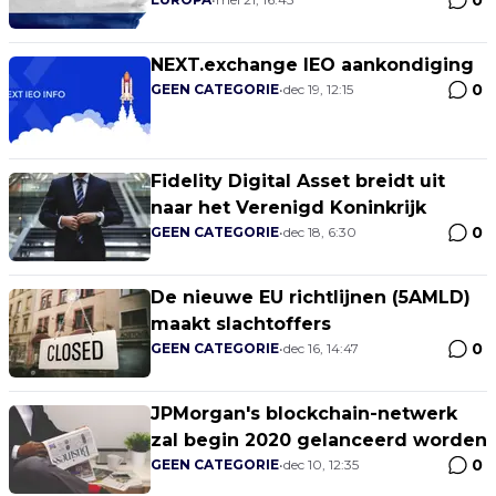
0
NEXT.exchange IEO aankondiging
0
GEEN CATEGORIE
•
dec 19, 12:15
Fidelity Digital Asset breidt uit
naar het Verenigd Koninkrijk
0
GEEN CATEGORIE
•
dec 18, 6:30
De nieuwe EU richtlijnen (5AMLD)
maakt slachtoffers
0
GEEN CATEGORIE
•
dec 16, 14:47
JPMorgan's blockchain-netwerk
zal begin 2020 gelanceerd worden
0
GEEN CATEGORIE
•
dec 10, 12:35