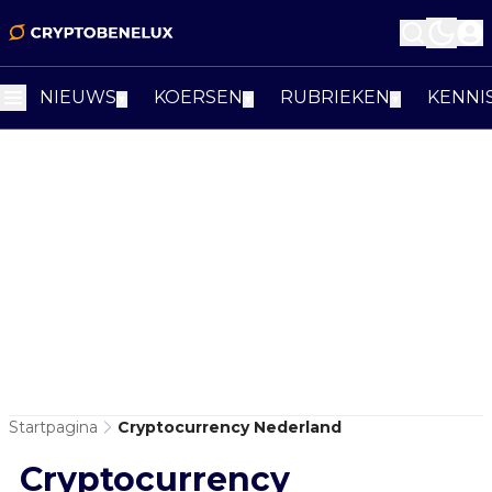
NIEUWS
KOERSEN
RUBRIEKEN
KENNI
▼
▼
▼
Startpagina
Cryptocurrency Nederland
Cryptocurrency