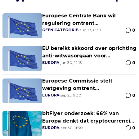
Europese Centrale Bank wil
regulering omtrent
0
cryptocurrencies harmoniseren
GEEN CATEGORIE
•
aug 18, 6:30
EU bereikt akkoord over oprichting
anti-witwasorgaan voor
0
cryptocurrencies
EUROPA
•
jun 30, 12:15
Europese Commissie stelt
wetgeving omtrent
0
cryptocurrencies voor
EUROPA
•
sep 25, 9:30
bitFlyer onderzoek: 66% van
Europa denkt dat cryptocurrencies
0
over 10 jaar nog steeds bestaan
EUROPA
•
apr 30, 11:30