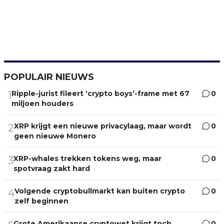
POPULAIR NIEUWS
Ripple-jurist fileert ‘crypto boys’-frame met 67
0
1
miljoen houders
XRP krijgt een nieuwe privacylaag, maar wordt
0
2
geen nieuwe Monero
XRP-whales trekken tokens weg, maar
0
3
spotvraag zakt hard
Volgende cryptobullmarkt kan buiten crypto
0
4
zelf beginnen
Grote Amerikaanse cryptowet krijgt toch
0