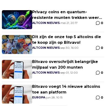
Privacy coins en quantum-
resistente munten trekken weer
0
kapitaal aan
ALTCOIN NIEUWS
•
mei 21, 20:17
Dit zijn de onze top 5 altcoins die
te koop zijn op Bitvavo!
0
ALTCOIN NIEUWS
•
sep 30, 16:00
Bitvavo overschrijdt belangrijke
mijlpaal van 200 munten
0
ALTCOIN NIEUWS
•
sep 01, 12:00
Bitvavo voegt 14 nieuwe altcoins
toe aan platform
0
EUROPA
•
jun 28, 10:15