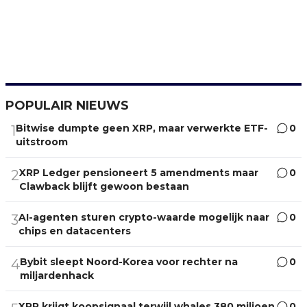
POPULAIR NIEUWS
Bitwise dumpte geen XRP, maar verwerkte ETF-
0
1
uitstroom
XRP Ledger pensioneert 5 amendments maar
0
2
Clawback blijft gewoon bestaan
AI-agenten sturen crypto-waarde mogelijk naar
0
3
chips en datacenters
Bybit sleept Noord-Korea voor rechter na
0
4
miljardenhack
XRP krijgt koopsignaal terwijl whales 380 miljoen
0