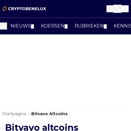
NIEUWS
KOERSEN
RUBRIEKEN
KENNI
▼
▼
▼
Startpagina
Bitvavo Altcoins
Bitvavo altcoins