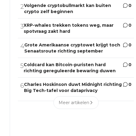
Volgende cryptobullmarkt kan buiten
0
2
crypto zelf beginnen
XRP-whales trekken tokens weg, maar
0
3
spotvraag zakt hard
Grote Amerikaanse cryptowet krijgt toch
0
4
Senaatsroute richting september
Coldcard kan Bitcoin-puristen hard
0
5
richting gereguleerde bewaring duwen
Charles Hoskinson duwt Midnight richting
0
6
Big Tech-tafel voor dataprivacy
Meer artikelen