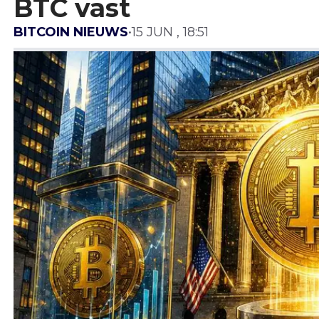
BTC vast
BITCOIN NIEUWS
•
15 JUN , 18:51