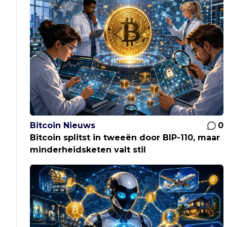
Bitcoin Nieuws
0
Bitcoin splitst in tweeën door BIP-110, maar
minderheidsketen valt stil