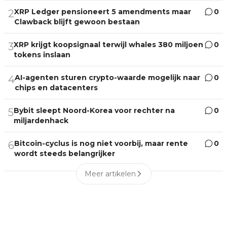
XRP Ledger pensioneert 5 amendments maar
0
2
Clawback blijft gewoon bestaan
XRP krijgt koopsignaal terwijl whales 380 miljoen
0
3
tokens inslaan
AI-agenten sturen crypto-waarde mogelijk naar
0
4
chips en datacenters
Bybit sleept Noord-Korea voor rechter na
0
5
miljardenhack
Bitcoin-cyclus is nog niet voorbij, maar rente
0
6
wordt steeds belangrijker
Meer artikelen