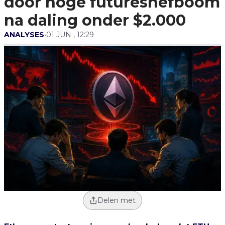
door hoge futureshefboom
na daling onder $2.000
ANALYSES
•
01 JUN , 12:29
Delen met