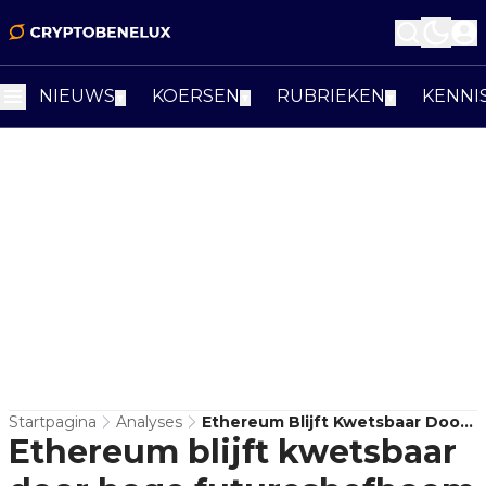
NIEUWS
KOERSEN
RUBRIEKEN
KENNI
▼
▼
▼
Startpagina
Analyses
Ethereum Blijft Kwetsbaar Door
Ethereum blijft kwetsbaar
Hoge Futureshefboom Na Daling
Onder $2.000