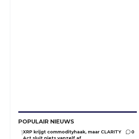
POPULAIR NIEUWS
XRP krijgt commodityhaak, maar CLARITY
0
1
Act sluit niets vanzelf af