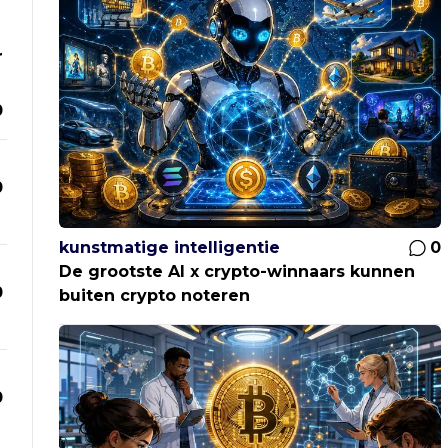
r
0
0
kunstmatige intelligentie
0
De grootste AI x crypto-winnaars kunnen
0
buiten crypto noteren
0