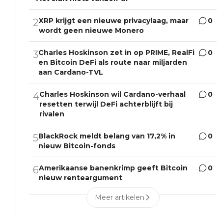
XRP krijgt een nieuwe privacylaag, maar
0
2
wordt geen nieuwe Monero
Charles Hoskinson zet in op PRIME, RealFi
0
3
en Bitcoin DeFi als route naar miljarden
aan Cardano-TVL
Charles Hoskinson wil Cardano-verhaal
0
4
resetten terwijl DeFi achterblijft bij
rivalen
BlackRock meldt belang van 17,2% in
0
5
nieuw Bitcoin-fonds
Amerikaanse banenkrimp geeft Bitcoin
0
6
nieuw renteargument
Meer artikelen