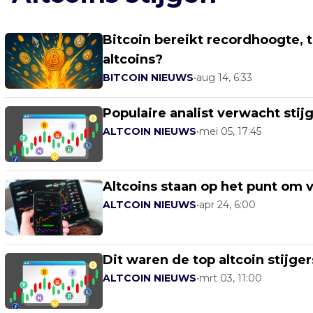
Bitcoin bereikt recordhoogte, t
altcoins?
BITCOIN NIEUWS
•
aug 14, 6:33
Populaire analist verwacht stij
ALTCOIN NIEUWS
•
mei 05, 17:45
Altcoins staan op het punt om ve
ALTCOIN NIEUWS
•
apr 24, 6:00
Dit waren de top altcoin stijg
ALTCOIN NIEUWS
•
mrt 03, 11:00