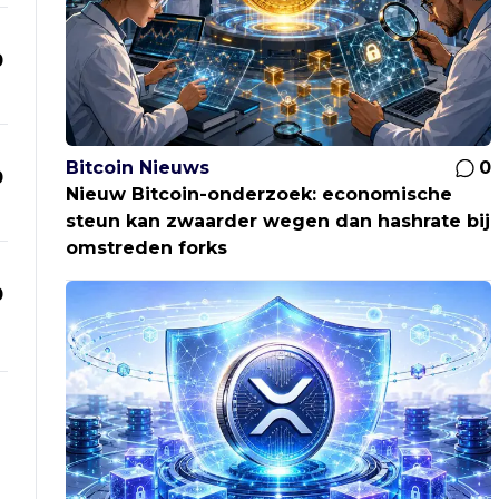
0
Bitcoin Nieuws
0
0
Nieuw Bitcoin-onderzoek: economische
steun kan zwaarder wegen dan hashrate bij
omstreden forks
0