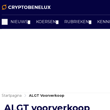
NIEUWS
KOERSEN
RUBRIEKEN
KENN
▼
▼
▼
Startpagina
ALGT Voorverkoop
ALGT voorverkoop