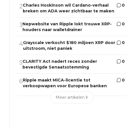
Charles Hoskinson wil Cardano-verhaal
0
2
breken om ADA weer zichtbaar te maken
Nepwebsite van Ripple lokt trouwe XRP-
0
3
houders naar walletdrainer
Grayscale verkocht $180 miljoen XRP door
0
4
uitstroom, niet paniek
CLARITY Act nadert reces zonder
0
5
bevestigde Senaatsstemming
Ripple maakt MiCA-licentie tot
0
6
verkoopwapen voor Europese banken
Meer artikelen