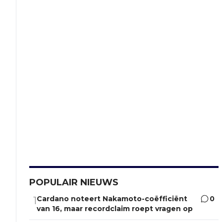
POPULAIR NIEUWS
Cardano noteert Nakamoto-coëfficiënt
0
1
van 16, maar recordclaim roept vragen op