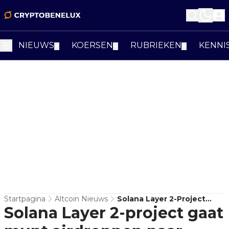
NIEUWS
KOERSEN
RUBRIEKEN
KENNI
▼
▼
▼
Startpagina
Altcoin Nieuws
Solana Layer 2-Project
Solana Layer 2-project gaat
Gaat Munt Airdroppen Naar
Miljoenen TikTok-