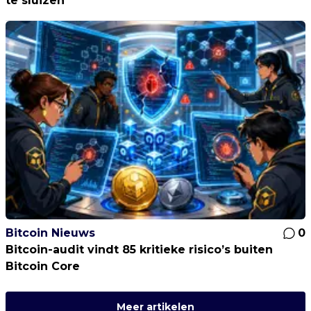
te sluizen
Bitcoin Nieuws
0
Bitcoin-audit vindt 85 kritieke risico’s buiten
Bitcoin Core
Meer artikelen