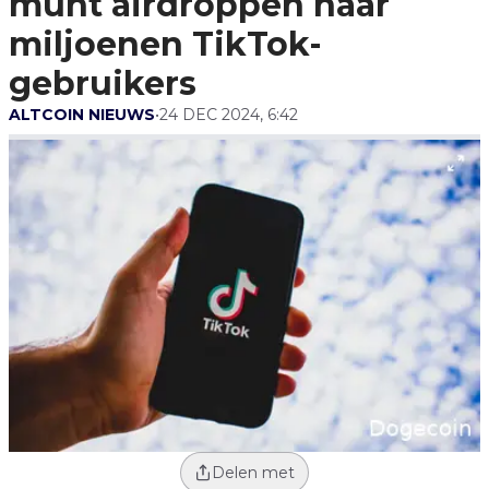
munt airdroppen naar
Gebruikers
miljoenen TikTok-
gebruikers
ALTCOIN NIEUWS
•
24 DEC 2024, 6:42
Delen met