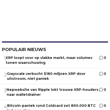
POPULAIR NIEUWS
XRP loopt voor op vlakke markt, maar volumes
0
1
tonen waarschuwing
Grayscale verkocht $180 miljoen XRP door
0
2
uitstroom, niet paniek
Nepwebsite van Ripple lokt trouwe XRP-houders
0
3
naar walletdrainer
Bitcoin-paniek rond Coldcard zet 890.000 BTC
0
4