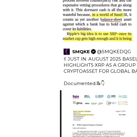
SMQKE
@
SMQKEDQG
‼️ JUST IN: AUGUST 2025 BAS
HIGHLIGHTS XRP AS A GROUP 
CRYPTOASSET FOR GLOBAL BA
Documented.📝👇 