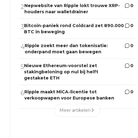
Nepwebsite van Ripple lokt trouwe XRP-
0
2
houders naar walletdrainer
Bitcoin-paniek rond Coldcard zet 890.000
0
3
BTC in beweging
Ripple zoekt meer dan tokenisatie:
0
4
onderpand moet gaan bewegen
Nieuwe Ethereum-voorstel zet
0
5
stakingbeloning op nul bij helft
gestakete ETH
Ripple maakt MiCA-licentie tot
0
6
verkoopwapen voor Europese banken
Meer artikelen