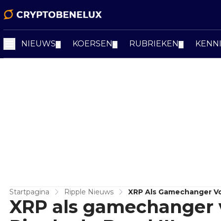
NIEUWS
KOERSEN
RUBRIEKEN
KENN
▼
▼
▼
Startpagina
Ripple Nieuws
XRP Als Gamechanger Voo
XRP als gamechanger 