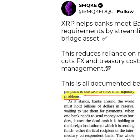
SMQKE
@
SMQKEDQG
·
Follow
XRP helps banks meet Basel
requirements by streamlin
bridge asset. ✅

This reduces reliance on 
cuts FX and treasury costs,
management.💯

This is all documented be