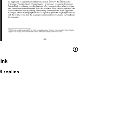
link
6 replies