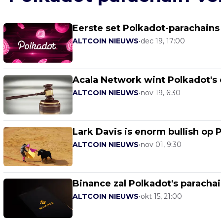
Eerste set Polkadot-parachains
ALTCOIN NIEUWS
•
dec 19, 17:00
Acala Network wint Polkadot's 
ALTCOIN NIEUWS
•
nov 19, 6:30
Lark Davis is enorm bullish op
ALTCOIN NIEUWS
•
nov 01, 9:30
Binance zal Polkadot's paracha
ALTCOIN NIEUWS
•
okt 15, 21:00