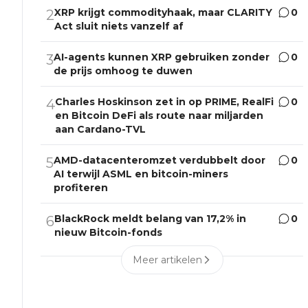
XRP krijgt commodityhaak, maar CLARITY
0
2
Act sluit niets vanzelf af
AI-agents kunnen XRP gebruiken zonder
0
3
de prijs omhoog te duwen
Charles Hoskinson zet in op PRIME, RealFi
0
4
en Bitcoin DeFi als route naar miljarden
aan Cardano-TVL
AMD-datacenteromzet verdubbelt door
0
5
AI terwijl ASML en bitcoin-miners
profiteren
BlackRock meldt belang van 17,2% in
0
6
nieuw Bitcoin-fonds
Meer artikelen