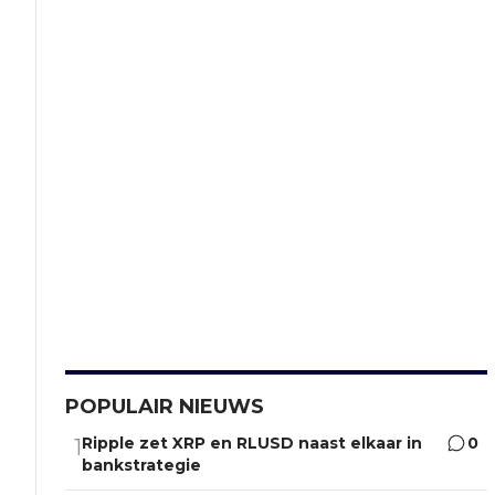
POPULAIR NIEUWS
Ripple zet XRP en RLUSD naast elkaar in
0
1
bankstrategie