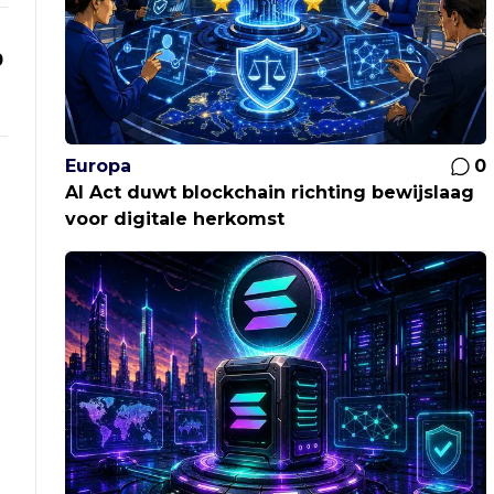
0
Europa
0
AI Act duwt blockchain richting bewijslaag
voor digitale herkomst