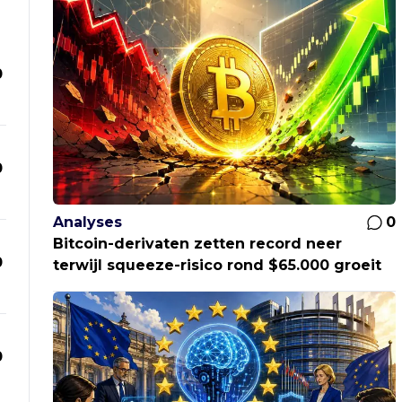
0
0
Analyses
0
Bitcoin-derivaten zetten record neer
0
terwijl squeeze-risico rond $65.000 groeit
0