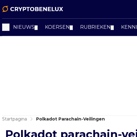
NIEUWS
KOERSEN
RUBRIEKEN
KENN
▼
▼
▼
Startpagina
Polkadot Parachain-Veilingen
Polkadot parachain-ve