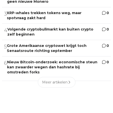
geen nieuwe Monero
XRP-whales trekken tokens weg, maar
0
3
spotvraag zakt hard
Volgende cryptobullmarkt kan buiten crypto
0
4
zelf beginnen
Grote Amerikaanse cryptowet krijgt toch
0
5
Senaatsroute richting september
Nieuw Bitcoin-onderzoek: economische steun
0
6
kan zwaarder wegen dan hashrate bij
omstreden forks
Meer artikelen