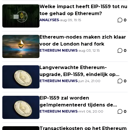
Welke impact heeft EIP-1559 tot nu
toe gehad op Ethereum?
0
ANALYSES
•
aug 09, 19:15
Ethereum-nodes maken zich klaar
voor de London hard fork
0
ETHEREUM NIEUWS
•
aug 03, 12:15
Langverwachte Ethereum-
upgrade, EIP-1559, eindelijk op
0
testnet
ETHEREUM NIEUWS
•
jun 24, 21:00
EIP-1559 zal worden
geïmplementeerd tijdens de
0
aanstaande London hard fork
ETHEREUM NIEUWS
•
mrt 06, 20:00
Transactiekosten op het Ethereum