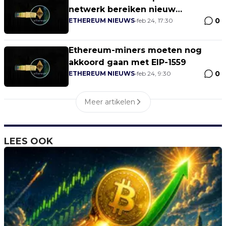
netwerk bereiken nieuw
0
hoogtepunt
ETHEREUM NIEUWS
•
feb 24, 17:30
Ethereum-miners moeten nog
akkoord gaan met EIP-1559
0
ETHEREUM NIEUWS
•
feb 24, 9:30
Meer artikelen
LEES OOK