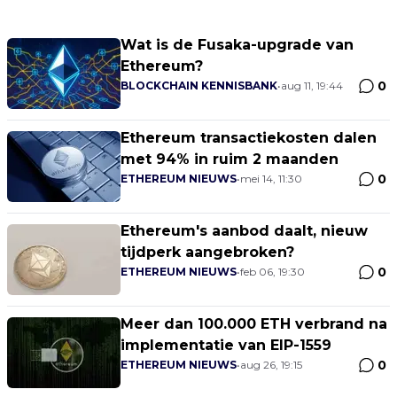
Wat is de Fusaka-upgrade van
Ethereum?
0
BLOCKCHAIN KENNISBANK
•
aug 11, 19:44
Ethereum transactiekosten dalen
met 94% in ruim 2 maanden
0
ETHEREUM NIEUWS
•
mei 14, 11:30
Ethereum's aanbod daalt, nieuw
tijdperk aangebroken?
0
ETHEREUM NIEUWS
•
feb 06, 19:30
Meer dan 100.000 ETH verbrand na
implementatie van EIP-1559
0
ETHEREUM NIEUWS
•
aug 26, 19:15