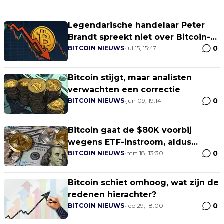
Legendarische handelaar Peter
Brandt spreekt niet over Bitcoin-
0
crash
BITCOIN NIEUWS
•
jul 15, 15:47
Bitcoin stijgt, maar analisten
verwachten een correctie
0
BITCOIN NIEUWS
•
jun 09, 19:14
Bitcoin gaat de $80K voorbij
wegens ETF-instroom, aldus
0
Binance CEO
BITCOIN NIEUWS
•
mrt 18, 13:30
Bitcoin schiet omhoog, wat zijn de
redenen hierachter?
0
BITCOIN NIEUWS
•
feb 29, 18:00