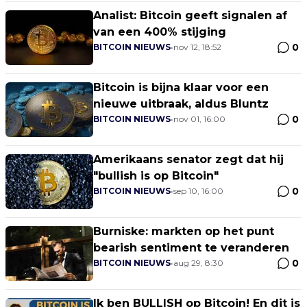
Analist: Bitcoin geeft signalen af
van een 400% stijging
0
BITCOIN NIEUWS
•
nov 12, 18:52
Bitcoin is bijna klaar voor een
nieuwe uitbraak, aldus Bluntz
0
BITCOIN NIEUWS
•
nov 01, 16:00
Amerikaans senator zegt dat hij
"bullish is op Bitcoin"
0
BITCOIN NIEUWS
•
sep 10, 16:00
Burniske: markten op het punt
bearish sentiment te veranderen
0
BITCOIN NIEUWS
•
aug 29, 8:30
Ik ben BULLISH op Bitcoin! En dit is