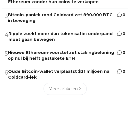
Ethereum zonder hun coins te verkopen
Bitcoin-paniek rond Coldcard zet 890.000 BTC
0
3
in beweging
Ripple zoekt meer dan tokenisatie: onderpand
0
4
moet gaan bewegen
Nieuwe Ethereum-voorstel zet stakingbeloning
0
5
op nul bij helft gestakete ETH
Oude Bitcoin-wallet verplaatst $31 miljoen na
0
6
Coldcard-lek
Meer artikelen