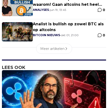
waarom! Gaan altcoins het heel
0
zwaar krijgen?!
ANALYSES
•
jun 19, 13:45
Analist is bullish op zowel BTC als
op altcoins
0
BITCOIN NIEUWS
•
okt 01, 21:00
Meer artikelen
LEES OOK