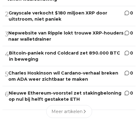
Grayscale verkocht $180 miljoen XRP door
0
2
uitstroom, niet paniek
Nepwebsite van Ripple lokt trouwe XRP-houders
0
3
naar walletdrainer
Bitcoin-paniek rond Coldcard zet 890.000 BTC
0
4
in beweging
Charles Hoskinson wil Cardano-verhaal breken
0
5
om ADA weer zichtbaar te maken
Nieuwe Ethereum-voorstel zet stakingbeloning
0
6
op nul bij helft gestakete ETH
Meer artikelen