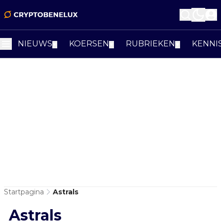
NIEUWS
KOERSEN
RUBRIEKEN
KENNI
▼
▼
▼
Startpagina
Astrals
Astrals