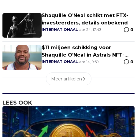
Shaquille O’Neal schikt met FTX-
investeerders, details onbekend
0
INTERNATIONAAL
•
apr 24, 17:43
$11 miljoen schikking voor
Shaquille O'Neal in Astrals NFT-
0
rechtszaak
INTERNATIONAAL
•
apr 14, 9:59
Meer artikelen
LEES OOK