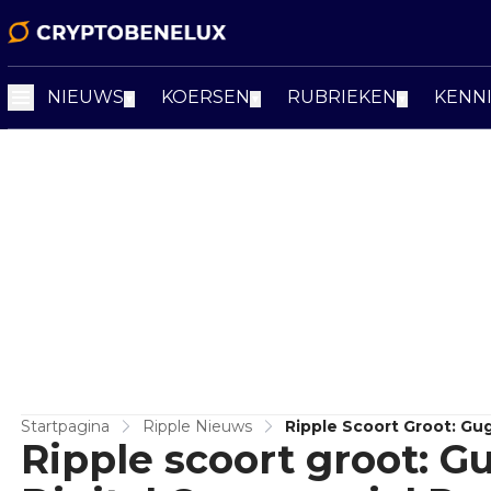
NIEUWS
KOERSEN
RUBRIEKEN
KENN
▼
▼
▼
Startpagina
Ripple Nieuws
Ripple Scoort Groot: Gu
Ripple scoort groot: 
Ledger!