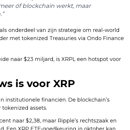
 meer óf blockchain werkt, maar
.”
 als onderdeel van zijn strategie om real-world
rder met tokenized Treasuries via Ondo Finance
e naar $23 miljard, is XRPL een hotspot voor
ws is voor XRP
n institutionele financiën. De blockchain’s
 tokenized assets.
recent naar $2,38, maar Ripple’s rechtszaak en
d. Een XRP ETF-goedkeuring in oktober kan