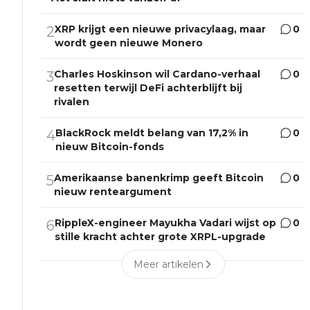
XRP krijgt een nieuwe privacylaag, maar
0
2
wordt geen nieuwe Monero
Charles Hoskinson wil Cardano-verhaal
0
3
resetten terwijl DeFi achterblijft bij
rivalen
BlackRock meldt belang van 17,2% in
0
4
nieuw Bitcoin-fonds
Amerikaanse banenkrimp geeft Bitcoin
0
5
nieuw renteargument
RippleX-engineer Mayukha Vadari wijst op
0
6
stille kracht achter grote XRPL-upgrade
Meer artikelen