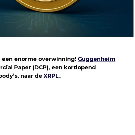
n een enorme overwinning!
Guggenheim
rcial Paper (DCP), een kortlopend
oody’s, naar de
XRPL
.