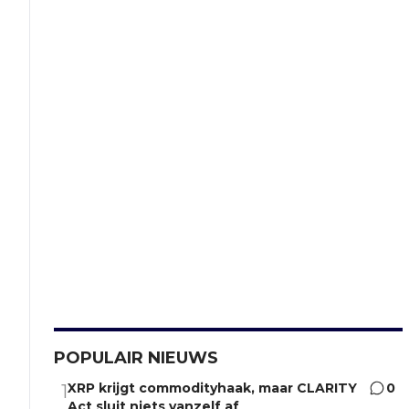
POPULAIR NIEUWS
XRP krijgt commodityhaak, maar CLARITY
0
1
Act sluit niets vanzelf af