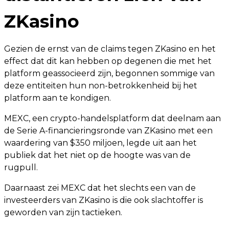
ZKasino
Gezien de ernst van de claims tegen ZKasino en het
effect dat dit kan hebben op degenen die met het
platform geassocieerd zijn, begonnen sommige van
deze entiteiten hun non-betrokkenheid bij het
platform aan te kondigen.
MEXC, een crypto-handelsplatform dat deelnam aan
de Serie A-financieringsronde van ZKasino met een
waardering van $350 miljoen, legde uit aan het
publiek dat het niet op de hoogte was van de
rugpull.
Daarnaast zei MEXC dat het slechts een van de
investeerders van ZKasino is die ook slachtoffer is
geworden van zijn tactieken.