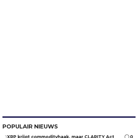
POPULAIR NIEUWS
XRP krijgt commodityhaak, maar CLARITY Act
0
1