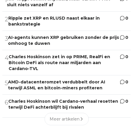
sluit niets vanzelf af
Ripple zet XRP en RLUSD naast elkaar in
0
2
bankstrategie
AI-agents kunnen XRP gebruiken zonder de prijs
0
3
omhoog te duwen
Charles Hoskinson zet in op PRIME, RealFi en
0
4
Bitcoin DeFi als route naar miljarden aan
Cardano-TVL
AMD-datacenteromzet verdubbelt door AI
0
5
terwijl ASML en bitcoin-miners profiteren
Charles Hoskinson wil Cardano-verhaal resetten
0
6
terwijl DeFi achterblijft bij rivalen
Meer artikelen