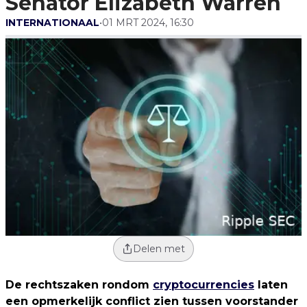
Senator Elizabeth Warren
INTERNATIONAAL
•
01 MRT 2024, 16:30
Delen met
De rechtszaken rondom
cryptocurrencies
laten
een opmerkelijk conflict zien tussen voorstander