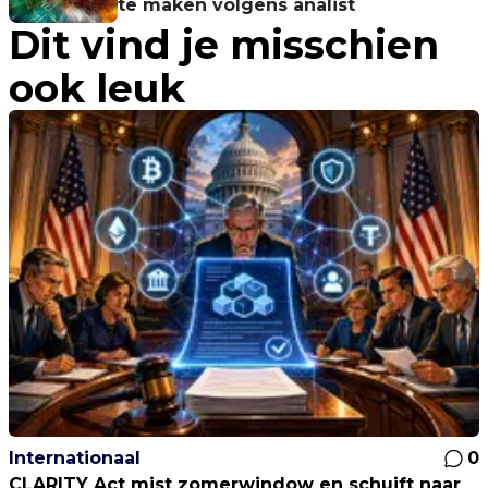
te maken volgens analist
Dit vind je misschien
ook leuk
Internationaal
0
CLARITY Act mist zomerwindow en schuift naar