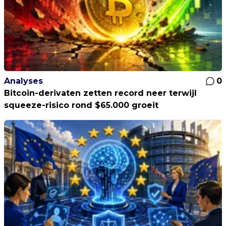
Analyses
0
Bitcoin-derivaten zetten record neer terwijl
squeeze-risico rond $65.000 groeit