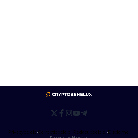
Privacybeleid
•
Correctiebeleid
•
Redactiebeleid
•
Disclaimer
Powered by Newsifier