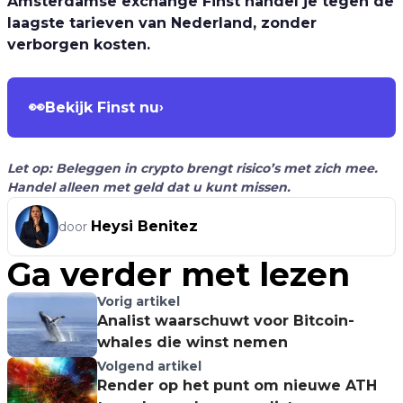
Amsterdamse exchange Finst handel je tegen de
laagste tarieven van Nederland, zonder
verborgen kosten.
👀
Bekijk Finst nu
›
Let op: Beleggen in crypto brengt risico’s met zich mee.
Handel alleen met geld dat u kunt missen.
Heysi Benitez
door
Ga verder met lezen
Vorig artikel
Analist waarschuwt voor Bitcoin-
whales die winst nemen
Volgend artikel
Render op het punt om nieuwe ATH