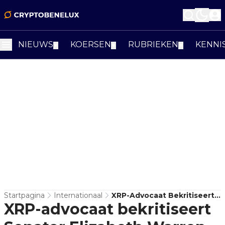
NIEUWS
KOERSEN
RUBRIEKEN
KENNI
▼
▼
▼
Startpagina
Internationaal
XRP-Advocaat Bekritiseert
XRP-advocaat bekritiseert
Senator Elizabeth Warren