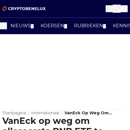
NIEUWS
KOERSEN
RUBRIEKEN
KENNI
▼
▼
▼
Startpagina
Internationaal
VanEck Op Weg Om
VanEck op weg om
Allereerste BNB ETF Te
Lanceren