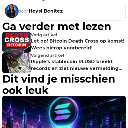
Heysi Benitez
door
Ga verder met lezen
Vorig artikel
Let op! Bitcoin Death Cross op komst!
Wees hierop voorbereid!
Volgend artikel
Ripple's stablecoin RLUSD breekt
records en ziet nieuwe vermelding
Dit vind je misschien
op Kraken
ook leuk