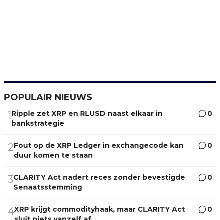
POPULAIR NIEUWS
Ripple zet XRP en RLUSD naast elkaar in
0
1
bankstrategie
Fout op de XRP Ledger in exchangecode kan
0
2
duur komen te staan
CLARITY Act nadert reces zonder bevestigde
0
3
Senaatsstemming
XRP krijgt commodityhaak, maar CLARITY Act
0
4
sluit niets vanzelf af