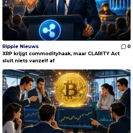
Ripple Nieuws
0
XRP krijgt commodityhaak, maar CLARITY Act
sluit niets vanzelf af