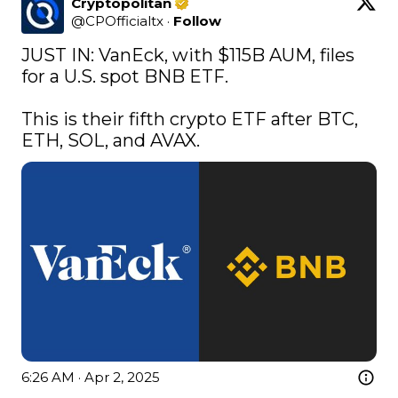
Cryptopolitan
@
CPOfficialtx
·
Follow
JUST IN: VanEck, with $115B AUM, files 
for a U.S. spot BNB ETF. 

This is their fifth crypto ETF after BTC, 
ETH, SOL, and AVAX.
6:26 AM · Apr 2, 2025