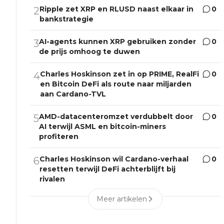
Ripple zet XRP en RLUSD naast elkaar in
0
2
bankstrategie
AI-agents kunnen XRP gebruiken zonder
0
3
de prijs omhoog te duwen
Charles Hoskinson zet in op PRIME, RealFi
0
4
en Bitcoin DeFi als route naar miljarden
aan Cardano-TVL
AMD-datacenteromzet verdubbelt door
0
5
AI terwijl ASML en bitcoin-miners
profiteren
Charles Hoskinson wil Cardano-verhaal
0
6
resetten terwijl DeFi achterblijft bij
rivalen
Meer artikelen