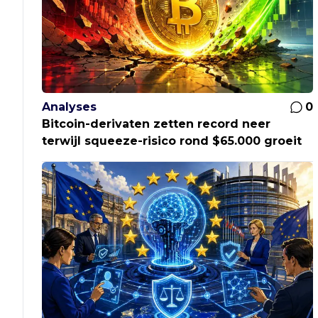
Analyses
0
Bitcoin-derivaten zetten record neer
terwijl squeeze-risico rond $65.000 groeit