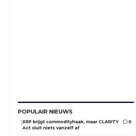
POPULAIR NIEUWS
XRP krijgt commodityhaak, maar CLARITY
0
1
Act sluit niets vanzelf af