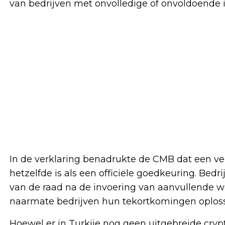
van bedrijven met onvolledige of onvoldoende
In de verklaring benadrukte de CMB dat een ver
hetzelfde is als een officiële goedkeuring. Be
van de raad na de invoering van aanvullende we
naarmate bedrijven hun tekortkomingen oploss
Hoewel er in Turkije nog geen uitgebreide cryp