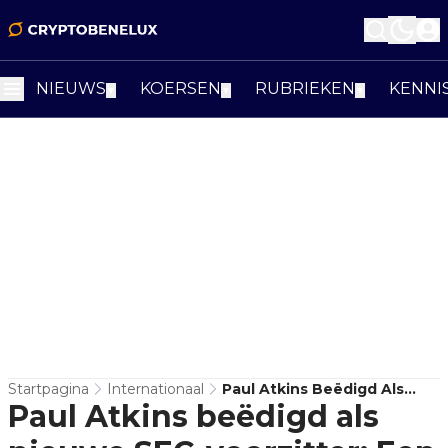
NIEUWS
KOERSEN
RUBRIEKEN
KENNI
▼
▼
▼
Startpagina
Internationaal
Paul Atkins Beëdigd Als
Paul Atkins beëdigd als
Nieuwe SEC-Voorzitter: Een
Crypto-Vriendelijke