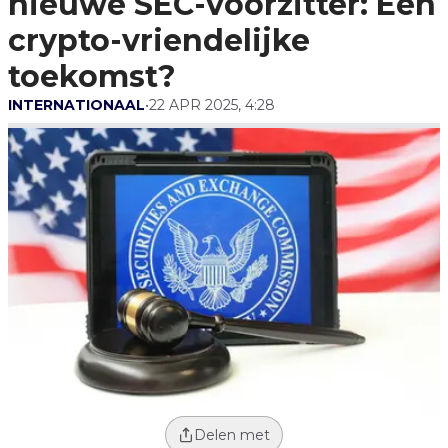
nieuwe SEC-voorzitter: Een
Toekomst?
crypto-vriendelijke
toekomst?
INTERNATIONAAL
•
22 APR 2025, 4:28
Delen met