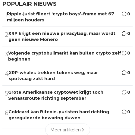
POPULAIR NIEUWS
Ripple-jurist fileert ‘crypto boys’-frame met 67
0
1
miljoen houders
XRP krijgt een nieuwe privacylaag, maar wordt
0
2
geen nieuwe Monero
Volgende cryptobullmarkt kan buiten crypto zelf
0
3
beginnen
XRP-whales trekken tokens weg, maar
0
4
spotvraag zakt hard
Grote Amerikaanse cryptowet krijgt toch
0
5
Senaatsroute richting september
Coldcard kan Bitcoin-puristen hard richting
0
6
gereguleerde bewaring duwen
Meer artikelen