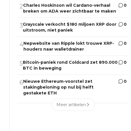
Charles Hoskinson wil Cardano-verhaal
0
2
breken om ADA weer zichtbaar te maken
Grayscale verkocht $180 miljoen XRP door
0
3
uitstroom, niet paniek
Nepwebsite van Ripple lokt trouwe XRP-
0
4
houders naar walletdrainer
Bitcoin-paniek rond Coldcard zet 890.000
0
5
BTC in beweging
Nieuwe Ethereum-voorstel zet
0
6
stakingbeloning op nul bij helft
gestakete ETH
Meer artikelen