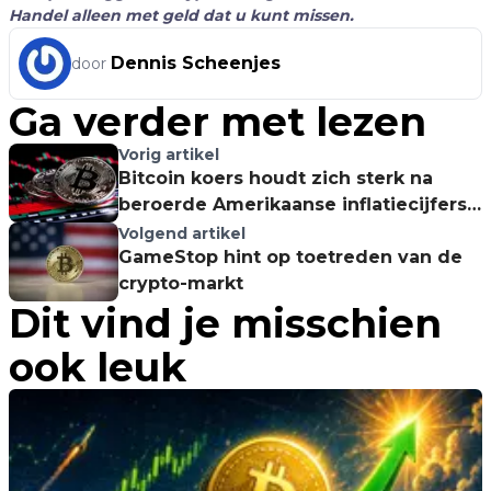
Handel alleen met geld dat u kunt missen.
Dennis Scheenjes
door
Ga verder met lezen
Vorig artikel
Bitcoin koers houdt zich sterk na
beroerde Amerikaanse inflatiecijfers!
Gaan we verder stijgen?!
Volgend artikel
GameStop hint op toetreden van de
crypto-markt
Dit vind je misschien
ook leuk