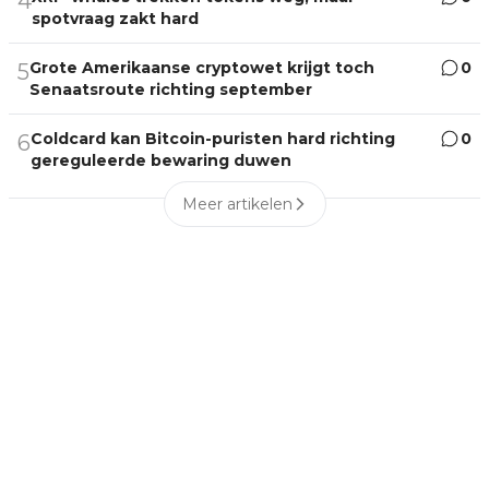
4
spotvraag zakt hard
Grote Amerikaanse cryptowet krijgt toch
0
5
Senaatsroute richting september
Coldcard kan Bitcoin-puristen hard richting
0
6
gereguleerde bewaring duwen
Meer artikelen