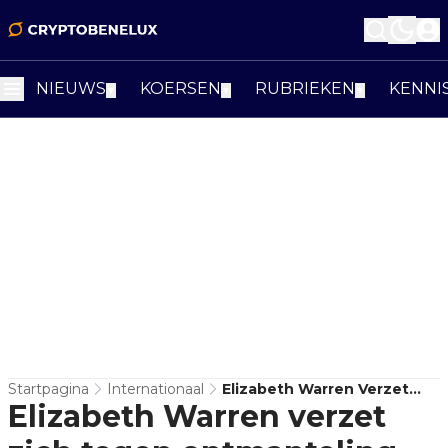
NIEUWS
KOERSEN
RUBRIEKEN
KENNI
▼
▼
▼
Startpagina
Internationaal
Elizabeth Warren Verzet
Elizabeth Warren verzet
Zich Tegen Ontmanteling
Van Het CFPB