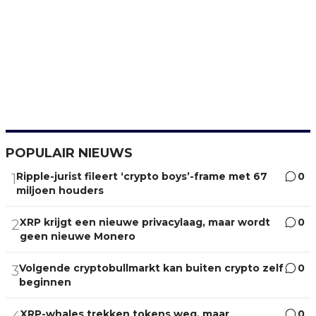
POPULAIR NIEUWS
Ripple-jurist fileert ‘crypto boys’-frame met 67
0
1
miljoen houders
XRP krijgt een nieuwe privacylaag, maar wordt
0
2
geen nieuwe Monero
Volgende cryptobullmarkt kan buiten crypto zelf
0
3
beginnen
XRP-whales trekken tokens weg, maar
0