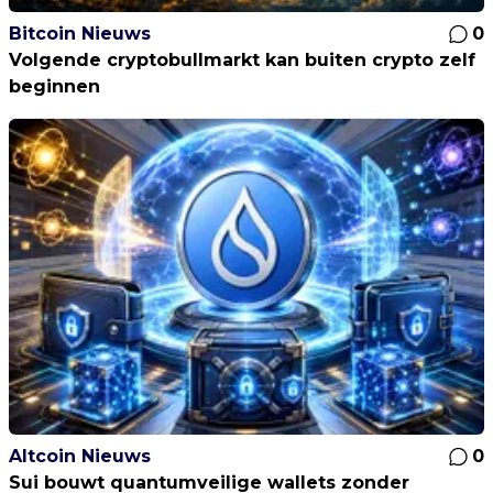
Bitcoin Nieuws
0
Volgende cryptobullmarkt kan buiten crypto zelf
beginnen
Altcoin Nieuws
0
Sui bouwt quantumveilige wallets zonder