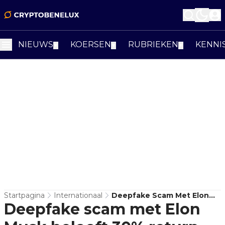
NIEUWS
KOERSEN
RUBRIEKEN
KENNI
▼
▼
▼
Startpagina
Internationaal
Deepfake Scam Met Elon
Deepfake scam met Elon
Musk Belooft 30% Return
On Deposits