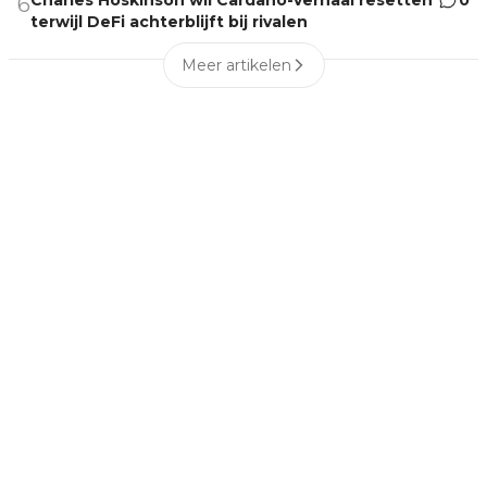
Charles Hoskinson wil Cardano-verhaal resetten
0
6
terwijl DeFi achterblijft bij rivalen
Meer artikelen