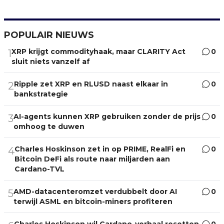
POPULAIR NIEUWS
XRP krijgt commodityhaak, maar CLARITY Act
0
1
sluit niets vanzelf af
Ripple zet XRP en RLUSD naast elkaar in
0
2
bankstrategie
AI-agents kunnen XRP gebruiken zonder de prijs
0
3
omhoog te duwen
Charles Hoskinson zet in op PRIME, RealFi en
0
4
Bitcoin DeFi als route naar miljarden aan
Cardano-TVL
AMD-datacenteromzet verdubbelt door AI
0
5
terwijl ASML en bitcoin-miners profiteren