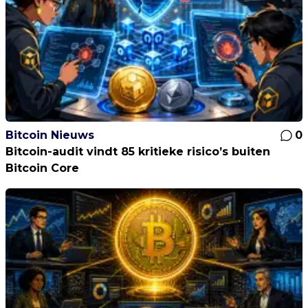
Bitcoin Nieuws
0
Bitcoin-audit vindt 85 kritieke risico’s buiten
Bitcoin Core