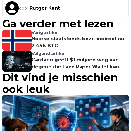
Rutger Kant
door
Ga verder met lezen
Vorig artikel
Noorse staatsfonds bezit indirect nu
2.446 BTC
Volgend artikel
Cardano geeft $1 miljoen weg aan
degene die Lace Paper Wallet kan
Dit vind je misschien
hacken
ook leuk