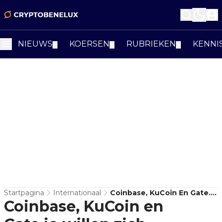
NIEUWS
KOERSEN
RUBRIEKEN
KENNI
▼
▼
▼
Startpagina
Internationaal
Coinbase, KuCoin En Gate.io
Coinbase, KuCoin en
Willen Zich Concentreren
Op Turkije