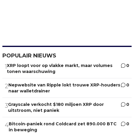
POPULAIR NIEUWS
XRP loopt voor op vlakke markt, maar volumes
0
1
tonen waarschuwing
Nepwebsite van Ripple lokt trouwe XRP-houders
0
2
naar walletdrainer
Grayscale verkocht $180 miljoen XRP door
0
3
uitstroom, niet paniek
Bitcoin-paniek rond Coldcard zet 890.000 BTC
0
4
in beweging