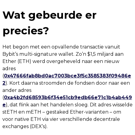
Wat gebeurde er
precies?
Het begon met een opvallende transactie vanuit
Bybit’s multi-signature wallet. Zo’n $1,5 miljard aan
Ether (ETH) werd overgeheveld naar een nieuw
adres
(
0x47666fab8bd0ac7003bce3f5c3585383f09486e
2
). Kort daarna stroomden de fondsen door naar een
ander adres
(
0xa4b2fd68593b6f34e51cb9edb66e71c1b4ab449
e
), dat flink aan het handelen sloeg. Dit adres wisselde
stETH en mETH – gestaked Ether-varianten – om
voor native ETH via vier verschillende decentrale
exchanges (DEX’s).