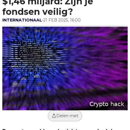
$1,46 miljard: Zijn je
fondsen veilig?
INTERNATIONAAL
•
21 FEB 2025, 16:00
Delen met