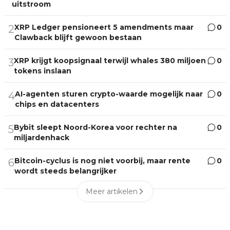
uitstroom
XRP Ledger pensioneert 5 amendments maar
0
2
Clawback blijft gewoon bestaan
XRP krijgt koopsignaal terwijl whales 380 miljoen
0
3
tokens inslaan
AI-agenten sturen crypto-waarde mogelijk naar
0
4
chips en datacenters
Bybit sleept Noord-Korea voor rechter na
0
5
miljardenhack
Bitcoin-cyclus is nog niet voorbij, maar rente
0
6
wordt steeds belangrijker
Meer artikelen