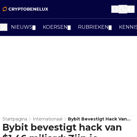
NIEUWS
KOERSEN
RUBRIEKEN
KENNI
▼
▼
▼
Startpagina
Internationaal
Bybit Bevestigt Hack Van
Bybit bevestigt hack van
$1,46 Miljard: Zijn Je
Fondsen Veilig?