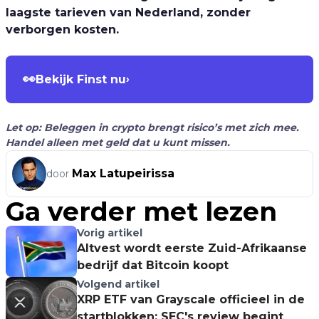
laagste tarieven van Nederland, zonder
verborgen kosten.
👀
Bekijk Finst nu
›
Let op: Beleggen in crypto brengt risico’s met zich mee.
Handel alleen met geld dat u kunt missen.
Max Latupeirissa
door
Ga verder met lezen
Vorig artikel
Altvest wordt eerste Zuid-Afrikaanse
bedrijf dat Bitcoin koopt
Volgend artikel
XRP ETF van Grayscale officieel in de
startblokken: SEC's review begint