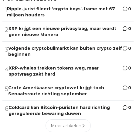
Ripple-jurist fileert ‘crypto boys’-frame met 67
0
1
miljoen houders
XRP krijgt een nieuwe privacylaag, maar wordt
0
2
geen nieuwe Monero
Volgende cryptobullmarkt kan buiten crypto zelf
0
3
beginnen
XRP-whales trekken tokens weg, maar
0
4
spotvraag zakt hard
Grote Amerikaanse cryptowet krijgt toch
0
5
Senaatsroute richting september
Coldcard kan Bitcoin-puristen hard richting
0
6
gereguleerde bewaring duwen
Meer artikelen