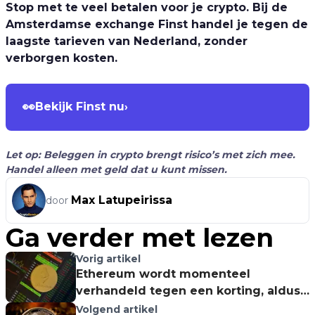
Stop met te veel betalen voor je crypto. Bij de
Amsterdamse exchange Finst handel je tegen de
laagste tarieven van Nederland, zonder
verborgen kosten.
👀
Bekijk Finst nu
›
Let op: Beleggen in crypto brengt risico’s met zich mee.
Handel alleen met geld dat u kunt missen.
Max Latupeirissa
door
Ga verder met lezen
Vorig artikel
Ethereum wordt momenteel
verhandeld tegen een korting, aldus
vermogensbeheerder
Volgend artikel