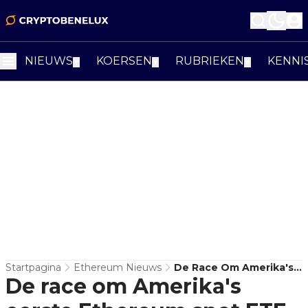
NIEUWS
KOERSEN
RUBRIEKEN
KENNI
▼
▼
▼
Startpagina
Ethereum Nieuws
De Race Om Amerika's
De race om Amerika's
Eerste Ethereum Spot
ETF Is In Volle Gang