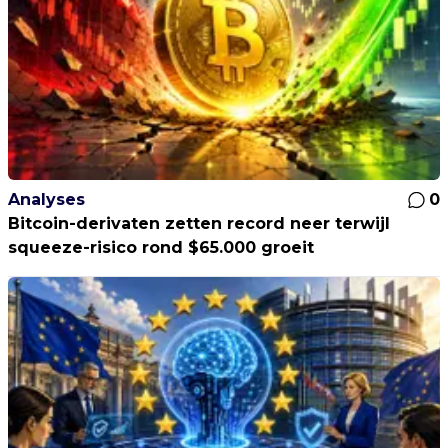
Analyses
0
Bitcoin-derivaten zetten record neer terwijl
squeeze-risico rond $65.000 groeit