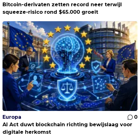
Bitcoin-derivaten zetten record neer terwijl
squeeze-risico rond $65.000 groeit
Europa
0
AI Act duwt blockchain richting bewijslaag voor
digitale herkomst