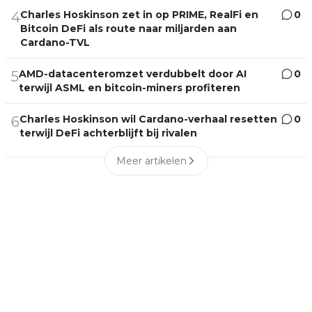
Charles Hoskinson zet in op PRIME, RealFi en
0
4
Bitcoin DeFi als route naar miljarden aan
Cardano-TVL
AMD-datacenteromzet verdubbelt door AI
0
5
terwijl ASML en bitcoin-miners profiteren
Charles Hoskinson wil Cardano-verhaal resetten
0
6
terwijl DeFi achterblijft bij rivalen
Meer artikelen