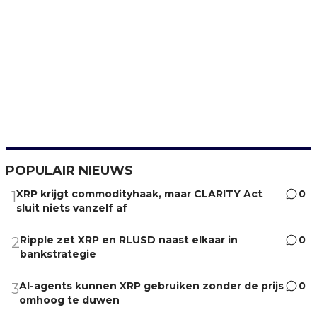
POPULAIR NIEUWS
XRP krijgt commodityhaak, maar CLARITY Act
0
1
sluit niets vanzelf af
Ripple zet XRP en RLUSD naast elkaar in
0
2
bankstrategie
AI-agents kunnen XRP gebruiken zonder de prijs
0
3
omhoog te duwen