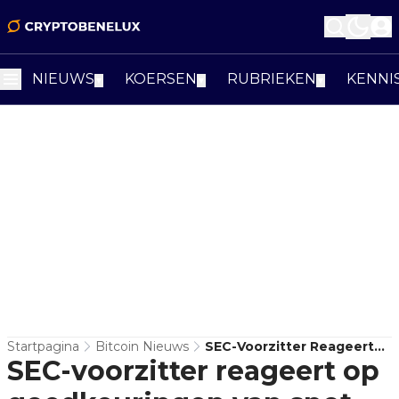
NIEUWS
KOERSEN
RUBRIEKEN
KENNI
▼
▼
▼
Startpagina
Bitcoin Nieuws
SEC-Voorzitter Reageert
SEC-voorzitter reageert op
Op Goedkeuringen Van
Spot Bitcoin ETF's