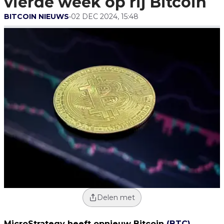
vierde week op rij Bitcoin
BITCOIN NIEUWS
•
02 DEC 2024, 15:48
Delen met
MicroStrategy heeft opnieuw Bitcoin
(BTC)