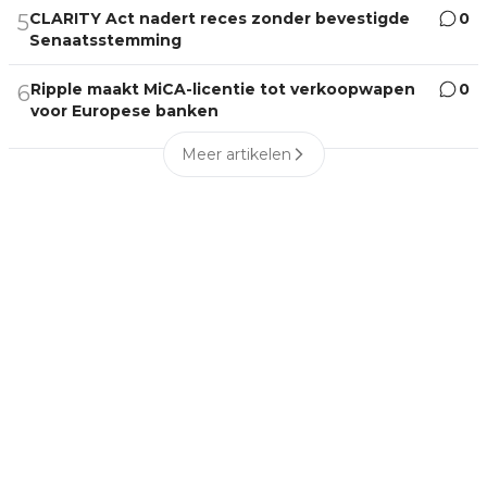
CLARITY Act nadert reces zonder bevestigde
0
5
Senaatsstemming
Ripple maakt MiCA-licentie tot verkoopwapen
0
6
voor Europese banken
Meer artikelen