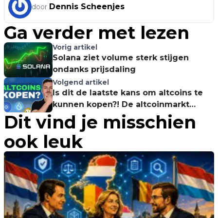
Dennis Scheenjes
door
Ga verder met lezen
Vorig artikel
Solana ziet volume sterk stijgen
ondanks prijsdaling
Volgend artikel
Is dit de laatste kans om altcoins te
kunnen kopen?! De altcoinmarkt
Dit vind je misschien
ontploft!
ook leuk