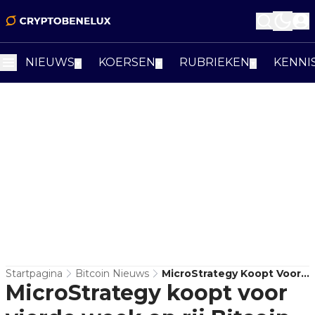
NIEUWS
KOERSEN
RUBRIEKEN
KENNI
▼
▼
▼
Startpagina
Bitcoin Nieuws
MicroStrategy Koopt Voor
MicroStrategy koopt voor
Vierde Week Op Rij Bitcoin