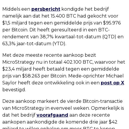
Middels een
persbericht
kondigde het bedrijf
namelijk aan dat het 15.400 BTC had gekocht voor
$1,5 miljard tegen een gemiddelde prijs van $95.976
per Bitcoin. Dit heeft geresulteerd in een BTC-
rendement van 38,7% kwartaal-tot-datum (QTD) en
63,3% jaar-tot-datum (YTD).
Met deze meeste recente aankoop bezit
MicroStrategy nu in totaal 402.100 BTC, waarvoor het
$23,4 miljard heeft betaald tegen een gemiddelde
prijs van $58.263 per Bitcoin. Mede-oprichter Michael
Saylor heeft deze ontwikkeling ook in een
post op X
bevestigd.
Deze aankoop markeert de vierde Bitcoin-transactie
van MicroStrategy in evenveel weken. Opmerkelijk is
dat het bedrijf
voorafgaand
aan deze recente
aankopen aankondigde de komende drie jaar $42
miljard te willen ophalen om meer BTC te kopen.