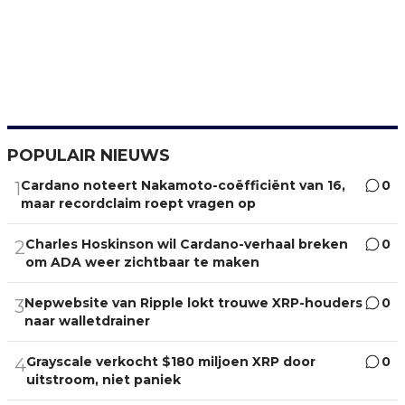
POPULAIR NIEUWS
Cardano noteert Nakamoto-coëfficiënt van 16,
0
1
maar recordclaim roept vragen op
Charles Hoskinson wil Cardano-verhaal breken
0
2
om ADA weer zichtbaar te maken
Nepwebsite van Ripple lokt trouwe XRP-houders
0
3
naar walletdrainer
Grayscale verkocht $180 miljoen XRP door
0
4
uitstroom, niet paniek