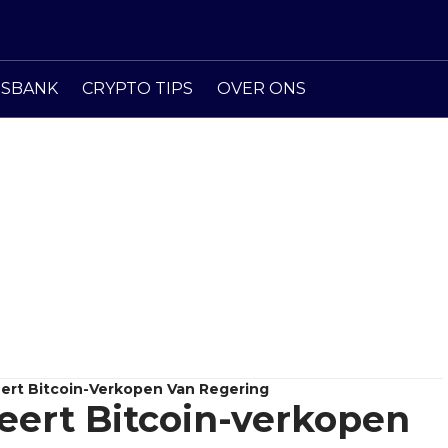
ISBANK
CRYPTO TIPS
OVER ONS
seert Bitcoin-Verkopen Van Regering
seert Bitcoin-verkopen