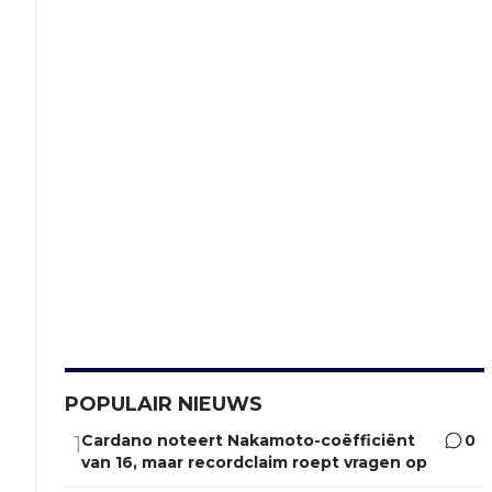
POPULAIR NIEUWS
Cardano noteert Nakamoto-coëfficiënt
0
1
van 16, maar recordclaim roept vragen op