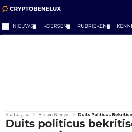
NIEUWS
KOERSEN
RUBRIEKEN
KENN
▼
▼
▼
Startpagina
Bitcoin Nieuws
Duits Politicus Bekriti
Duits politicus bekriti