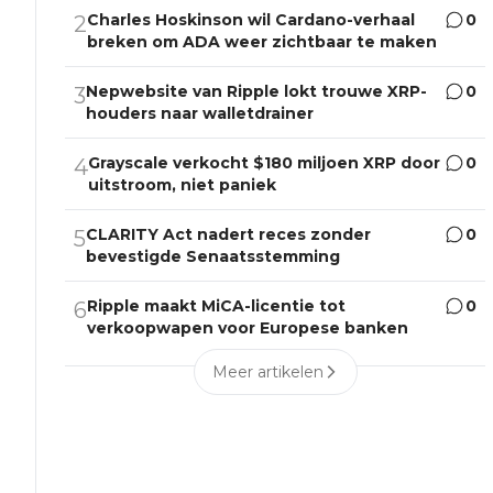
Charles Hoskinson wil Cardano-verhaal
0
2
breken om ADA weer zichtbaar te maken
Nepwebsite van Ripple lokt trouwe XRP-
0
3
houders naar walletdrainer
Grayscale verkocht $180 miljoen XRP door
0
4
uitstroom, niet paniek
CLARITY Act nadert reces zonder
0
5
bevestigde Senaatsstemming
Ripple maakt MiCA-licentie tot
0
6
verkoopwapen voor Europese banken
Meer artikelen