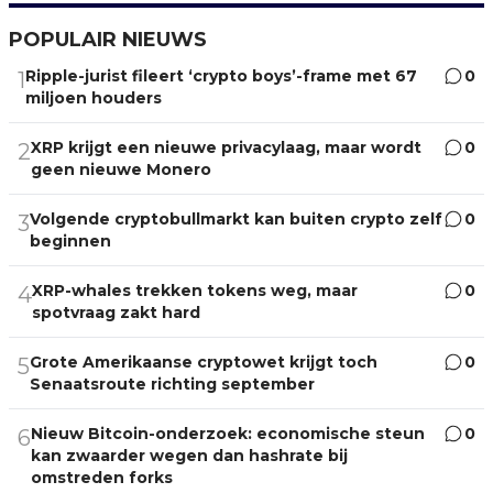
POPULAIR NIEUWS
Ripple-jurist fileert ‘crypto boys’-frame met 67
0
1
miljoen houders
XRP krijgt een nieuwe privacylaag, maar wordt
0
2
geen nieuwe Monero
Volgende cryptobullmarkt kan buiten crypto zelf
0
3
beginnen
XRP-whales trekken tokens weg, maar
0
4
spotvraag zakt hard
Grote Amerikaanse cryptowet krijgt toch
0
5
Senaatsroute richting september
Nieuw Bitcoin-onderzoek: economische steun
0
6
kan zwaarder wegen dan hashrate bij
omstreden forks