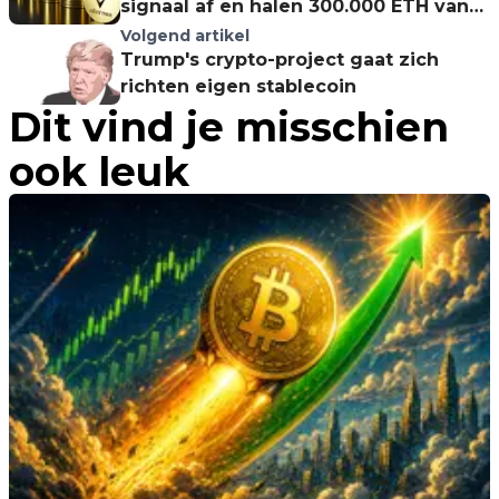
signaal af en halen 300.000 ETH van
beurzen
Volgend artikel
Trump's crypto-project gaat zich
richten eigen stablecoin
Dit vind je misschien
ook leuk