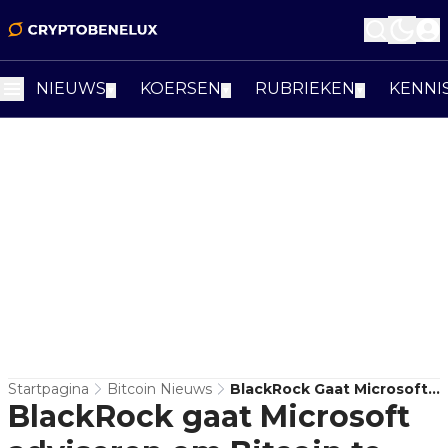
NIEUWS
KOERSEN
RUBRIEKEN
KENNI
▼
▼
▼
Startpagina
Bitcoin Nieuws
BlackRock Gaat Microsoft
BlackRock gaat Microsoft
Adviseren Om Bitcoin Te
Kopen