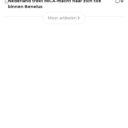
Nederland trekt MiCA-macht naar zich toe
0
6
binnen Benelux
Meer artikelen