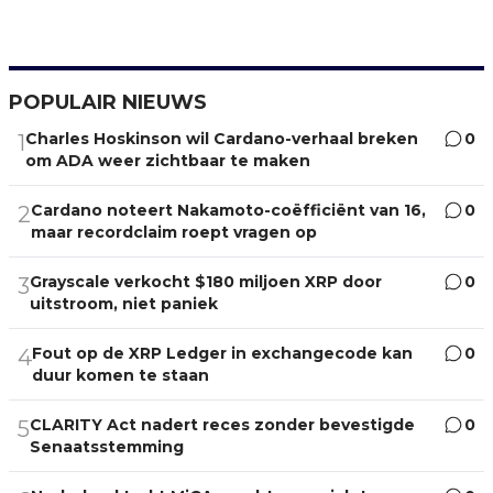
POPULAIR NIEUWS
Charles Hoskinson wil Cardano-verhaal breken
0
1
om ADA weer zichtbaar te maken
Cardano noteert Nakamoto-coëfficiënt van 16,
0
2
maar recordclaim roept vragen op
Grayscale verkocht $180 miljoen XRP door
0
3
uitstroom, niet paniek
Fout op de XRP Ledger in exchangecode kan
0
4
duur komen te staan
CLARITY Act nadert reces zonder bevestigde
0
5
Senaatsstemming