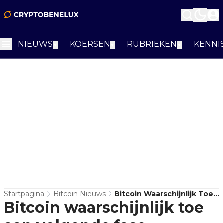
NIEUWS
KOERSEN
RUBRIEKEN
KENNI
▼
▼
▼
Startpagina
Bitcoin Nieuws
Bitcoin Waarschijnlijk Toe
Bitcoin waarschijnlijk toe
Aan Volgende Fase
Bullmarkt, Aldus Analist