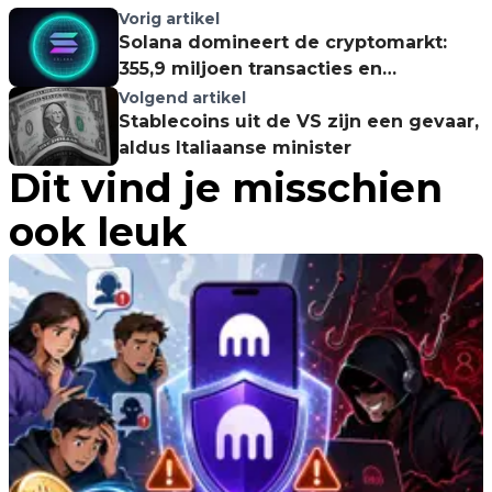
Vorig artikel
Solana domineert de cryptomarkt:
355,9 miljoen transacties en
recordbrekende DeFi-groei
Volgend artikel
Stablecoins uit de VS zijn een gevaar,
aldus Italiaanse minister
Dit vind je misschien
ook leuk