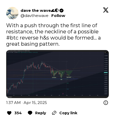
dave the wave🌊🌓
@
davthewave
·
Follow
With a push through the first line of 
resistance, the neckline of a possible 
#btc
 reverse h&s would be formed... a 
great basing pattern.
1:37 AM · Apr 15, 2025
354
Reply
Copy link