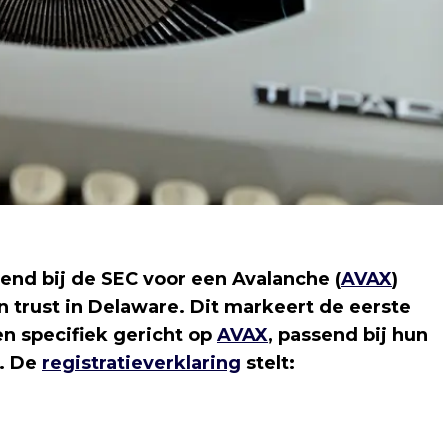
end bij de SEC voor een Avalanche (
AVAX
)
en trust in Delaware. Dit markeert de eerste
en specifiek gericht op
AVAX
, passend bij hun
n. De
registratieverklaring
stelt: