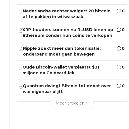
Nederlandse rechter weigert 20 bitcoin
0
2
af te pakken in witwaszaak
XRP-houders kunnen nu RLUSD lenen op
0
3
Ethereum zonder hun coins te verkopen
Ripple zoekt meer dan tokenisatie:
0
4
onderpand moet gaan bewegen
Oude Bitcoin-wallet verplaatst $31
0
5
miljoen na Coldcard-lek
Quantum dwingt Bitcoin tot debat over
0
6
wie eigenaar blijft
Meer artikelen