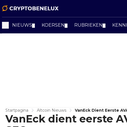
NIEUWS
KOERSEN
RUBRIEKEN
KENN
▼
▼
▼
Startpagina
Altcoin Nieuws
VanEck Dient Eerste AVA
VanEck dient eerste A