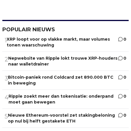
POPULAIR NIEUWS
XRP loopt voor op vlakke markt, maar volumes
0
1
tonen waarschuwing
Nepwebsite van Ripple lokt trouwe XRP-houders
0
2
naar walletdrainer
Bitcoin-paniek rond Coldcard zet 890.000 BTC
0
3
in beweging
Ripple zoekt meer dan tokenisatie: onderpand
0
4
moet gaan bewegen
Nieuwe Ethereum-voorstel zet stakingbeloning
0
5
op nul bij helft gestakete ETH