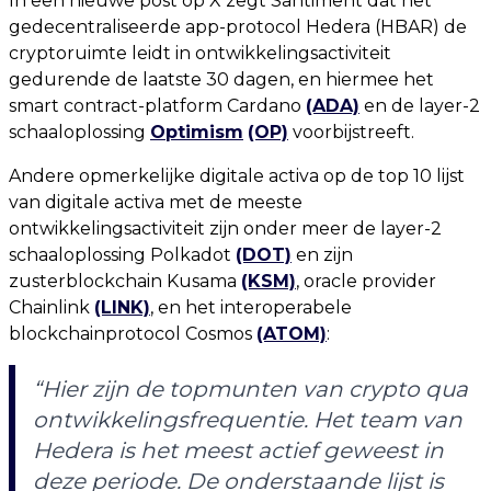
In een nieuwe post op X zegt Santiment dat het
gedecentraliseerde app-protocol Hedera (HBAR) de
cryptoruimte leidt in ontwikkelingsactiviteit
gedurende de laatste 30 dagen, en hiermee het
smart contract-platform Cardano
(ADA)
en de layer-2
schaaloplossing
Optimism
(OP)
voorbijstreeft.
Andere opmerkelijke digitale activa op de top 10 lijst
van digitale activa met de meeste
ontwikkelingsactiviteit zijn onder meer de layer-2
schaaloplossing Polkadot
(DOT)
en zijn
zusterblockchain Kusama
(KSM)
, oracle provider
Chainlink
(LINK)
, en het interoperabele
blockchainprotocol Cosmos
(ATOM)
:
“Hier zijn de topmunten van crypto qua
ontwikkelingsfrequentie. Het team van
Hedera is het meest actief geweest in
deze periode. De onderstaande lijst is