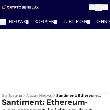
NIEUWS
KOERSEN
RUBRIEKEN
KENNI
▼
▼
▼
Startpagina
Altcoin Nieuws
Santiment: Ethereum-
Santiment: Ethereum-
Concurrent Leidt Op Het
Gebied Van