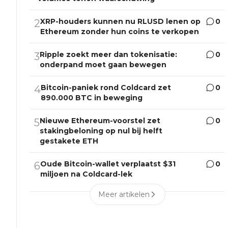
XRP-houders kunnen nu RLUSD lenen op
0
2
Ethereum zonder hun coins te verkopen
Ripple zoekt meer dan tokenisatie:
0
3
onderpand moet gaan bewegen
Bitcoin-paniek rond Coldcard zet
0
4
890.000 BTC in beweging
Nieuwe Ethereum-voorstel zet
0
5
stakingbeloning op nul bij helft
gestakete ETH
Oude Bitcoin-wallet verplaatst $31
0
6
miljoen na Coldcard-lek
Meer artikelen