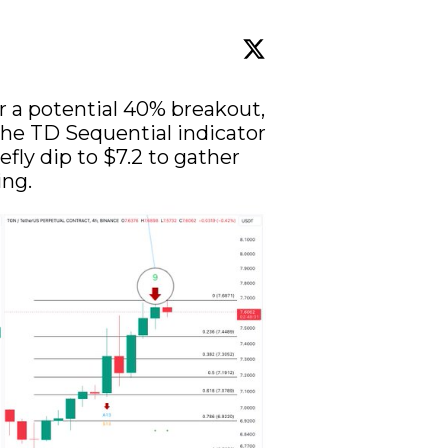
or a potential 40% breakout, 
the TD Sequential indicator 
efly dip to $7.2 to gather 
ing.