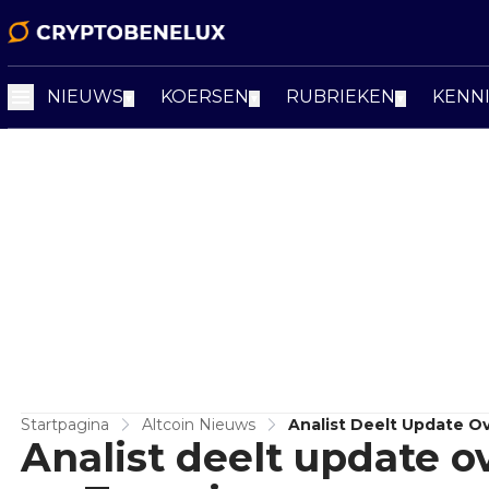
NIEUWS
KOERSEN
RUBRIEKEN
KENN
▼
▼
▼
Startpagina
Altcoin Nieuws
Analist Deelt Update Ov
Analist deelt update o