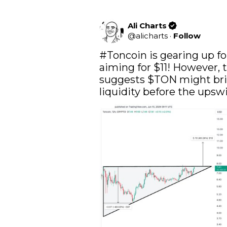
Ali Charts
@
alicharts
·
Follow
#Toncoin
 is gearing up f
aiming for $11! However, 
suggests 
$TON
 might bri
liquidity before the upsw