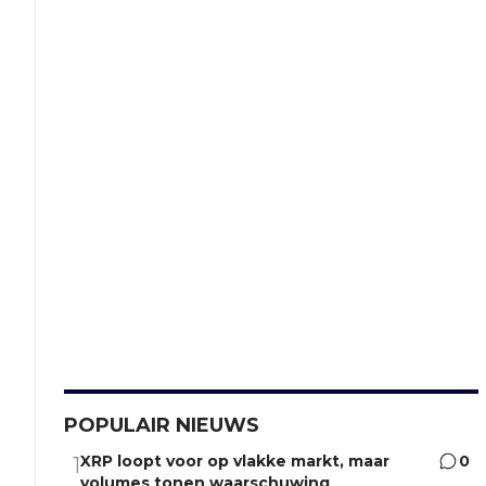
POPULAIR NIEUWS
XRP loopt voor op vlakke markt, maar
0
1
volumes tonen waarschuwing