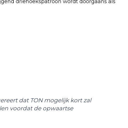
tijgend driehoekspatroon wordt doorgaans als
ereert dat TON mogelijk kort zal
melen voordat de opwaartse